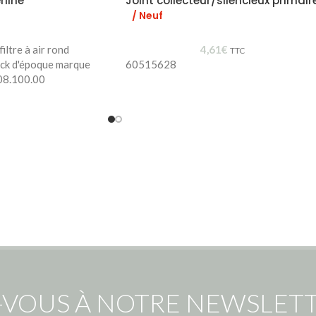
rline
Joint collecteur/silencieux primair
/ Neuf
iltre à air rond
4,61
€
TTC
ock d'époque marque
60515628
08.100.00
-VOUS À NOTRE NEWSLETT