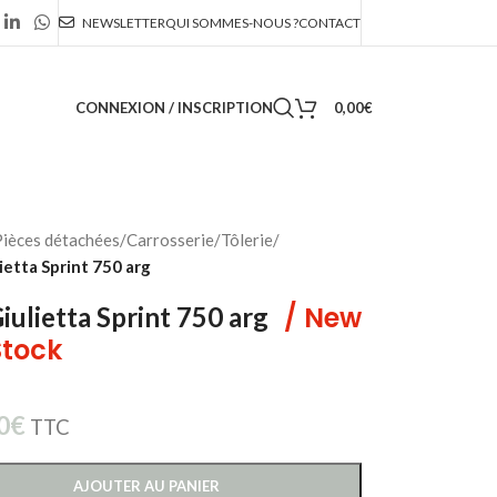
NEWSLETTER
QUI SOMMES-NOUS ?
CONTACT
CONNEXION / INSCRIPTION
0,00
€
ièces détachées
/
Carrosserie
/
Tôlerie
/
ietta Sprint 750 arg
/ New
Giulietta Sprint 750 arg
Stock
0
€
TTC
AJOUTER AU PANIER