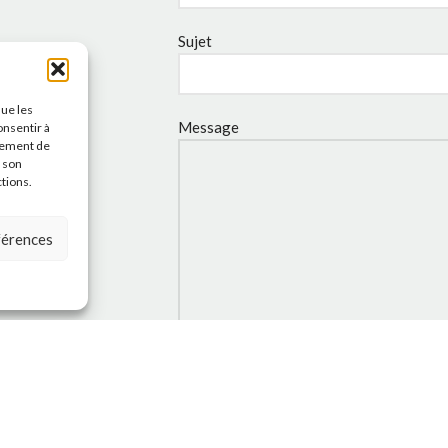
Sujet
que les
Message
onsentir à
tement de
r son
ctions.
éférences
J'accepte la
Politique de
confidentialité
de ce site.