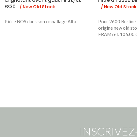
Clignotant avant gauche SZ/RZ
Filtre air 2600 Be
ES30
/ New Old Stock
/ New Old Stock
Pièce NOS dans son emballage Alfa
Pour 2600 Berline f
origine new old st
FRAM réf. 106.00.
INSCRIVEZ