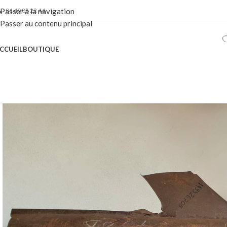
01 40 86 22 44
Passer à la navigation
Passer au contenu principal
CCUEIL
BOUTIQUE