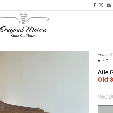
Accueil
/
P
Aile Giul
Aile 
Old 
960,0