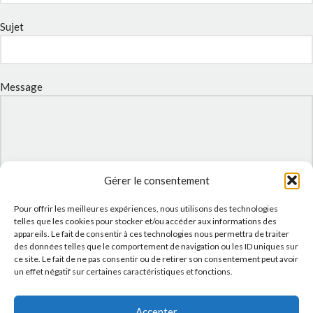
Sujet
Message
Gérer le consentement
Pour offrir les meilleures expériences, nous utilisons des technologies
telles que les cookies pour stocker et/ou accéder aux informations des
appareils. Le fait de consentir à ces technologies nous permettra de traiter
des données telles que le comportement de navigation ou les ID uniques sur
J'accepte la
Politique de confidentialité
de ce site.
ce site. Le fait de ne pas consentir ou de retirer son consentement peut avoir
un effet négatif sur certaines caractéristiques et fonctions.
Accepter