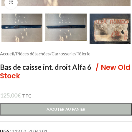
Cliquez pour agrandir
Accueil
/
Pièces détachées
/
Carrosserie
/
Tôlerie
/ New Old
Bas de caisse int. droit Alfa 6
Stock
125,00
€
TTC
AJOUTER AU PANIER
UGS :
119 00 51 042 01