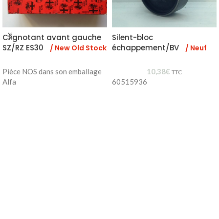
Clignotant avant gauche
Silent-bloc
SZ/RZ ES30
échappement/BV
/ New Old Stock
/ Neuf
Pièce NOS dans son emballage
10,38
€
TTC
Alfa
60515936