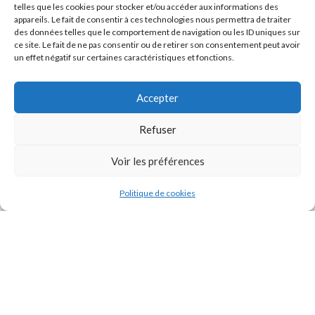
telles que les cookies pour stocker et/ou accéder aux informations des
appareils. Le fait de consentir à ces technologies nous permettra de traiter
des données telles que le comportement de navigation ou les ID uniques sur
ce site. Le fait de ne pas consentir ou de retirer son consentement peut avoir
un effet négatif sur certaines caractéristiques et fonctions.
Accepter
Refuser
J'accepte la
Politique de confidentialité
de ce site.
Voir les préférences
Politique de cookies
INSTAGRAM