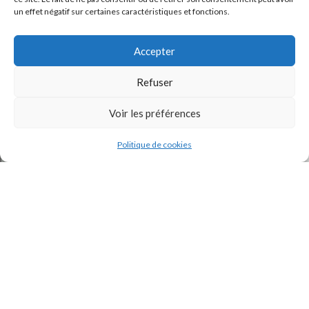
un effet négatif sur certaines caractéristiques et fonctions.
Accepter
Refuser
Voir les préférences
J'accepte la
Politique de confidentialité
de ce site.
Politique de cookies
INSTAGRAM