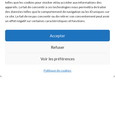
telles que les cookies pour stocker et/ou accéder aux informations des
appareils. Le fait de consentir à ces technologies nous permettra de traiter
des données telles que le comportement de navigation ou les ID uniques sur
ce site. Le fait de ne pas consentir ou de retirer son consentement peut avoir
un effet négatif sur certaines caractéristiques et fonctions.
Accepter
Refuser
J'accepte la
Politique de confidentialité
de ce site.
Voir les préférences
Politique de cookies
INSTAGRAM