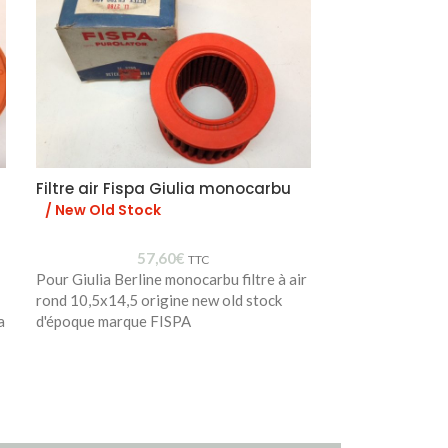
Filtre air Fispa Giulia monocarbu
Lettrage « Al
4
/ New Old Stock
/ New Old 
57,60
€
Pour Spider 90-
TTC
Pour Giulia Berline monocarbu filtre à air
rond 10,5x14,5 origine new old stock
a
d'époque marque FISPA