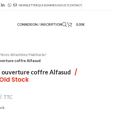
NEWSLETTER
QUI SOMMES-NOUS ?
CONTACT
CONNEXION / INSCRIPTION
0,00
€
ièces détachées
/
Habitacle
/
verture coffre Alfasud
/
 ouverture coffre Alfasud
Old Stock
€
TTC
ock