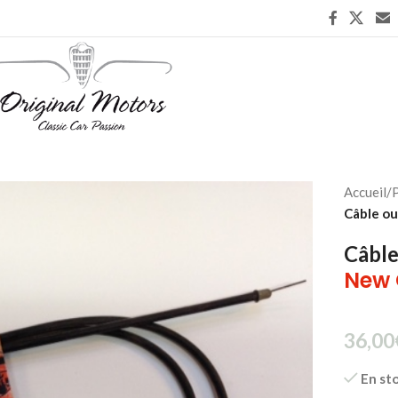
Accueil
/
P
Câble ou
Câble
New 
36,00
En st