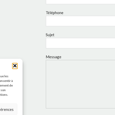
Téléphone
Sujet
Message
que les
onsentir à
tement de
r son
ctions.
éférences