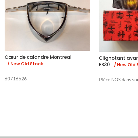
Cœur de calandre Montreal
Clignotant ava
/ New Old Stock
ES30
/ New Old 
60716626
Pièce NOS dans so