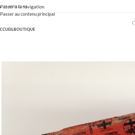
01 40 86 22 44
Passer à la navigation
Passer au contenu principal
CCUEIL
BOUTIQUE