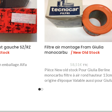
nt gauche SZ/RZ
Filtre air montage Fram Giulia
monocarbu
Stock
/ New Old Stock
n emballage Alfa
58,51
€
TTC
Pièce New old stock Pour Giulia Berline
monocarbu filtre à air rond hauteur 13cm
origine d’époque Valable aussi pour Giuli