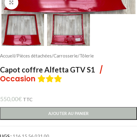
Cliquez pour agrandir
Accueil
/
Pièces détachées
/
Carrosserie
/
Tôlerie
/
Capot coffre Alfetta GTV S1
Occasion
550,00
€
TTC
AJOUTER AU PANIER
UGS :
116 15 56 031 00