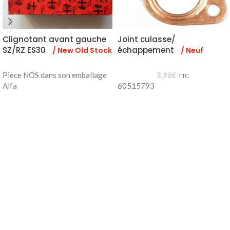
Clignotant avant gauche
Joint culasse/
SZ/RZ ES30
échappement
/ New Old Stock
/ Neuf
Pièce NOS dans son emballage
3,98
€
TTC
Alfa
60515793