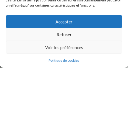
ce site. Le fait de ne pas consentir ou de retirer son consentement peut avoir
un effet négatif sur certaines caractéristiques et fonctions.
Accepter
Refuser
Voir les préférences
J'accepte la
Politique de confidentialité
de ce site.
Politique de cookies
INSTAGRAM