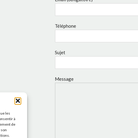
Téléphone
Sujet
Message
que les
onsentir à
tement de
r son
ctions.