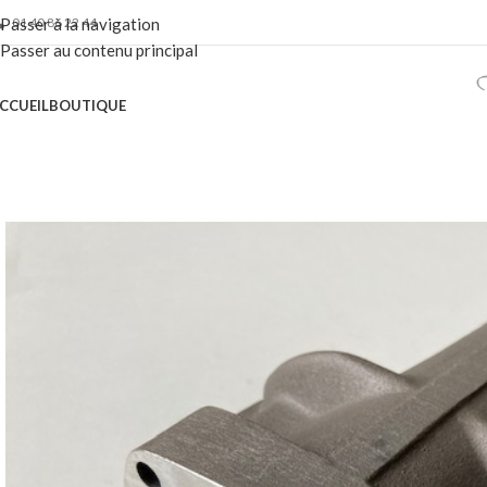
01 40 86 22 44
Passer à la navigation
Passer au contenu principal
CCUEIL
BOUTIQUE