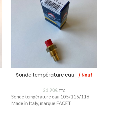
Sonde température eau
Joint culas
/ Neuf
/ Neuf
21,90
€
TTC
Sonde température eau 105/115/116
Made in Italy, marque FACET
60515793