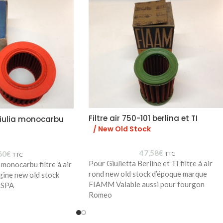
Filtre air 750-101 berlina et TI
 Giulia monocarbu
/ New Old Stock
47,58
€
60
€
TTC
TTC
Pour Giulietta Berline et TI filtre à air
 monocarbu filtre à air
rond new old stock d’époque marque
gine new old stock
FIAMM Valable aussi pour fourgon
ISPA
Romeo