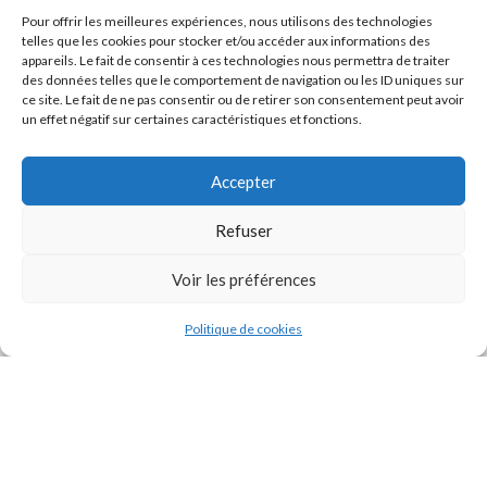
Pour offrir les meilleures expériences, nous utilisons des technologies
telles que les cookies pour stocker et/ou accéder aux informations des
appareils. Le fait de consentir à ces technologies nous permettra de traiter
des données telles que le comportement de navigation ou les ID uniques sur
ce site. Le fait de ne pas consentir ou de retirer son consentement peut avoir
un effet négatif sur certaines caractéristiques et fonctions.
Accepter
Refuser
J'accepte la
Politique de confidentialité
de ce site.
Voir les préférences
Politique de cookies
INSTAGRAM