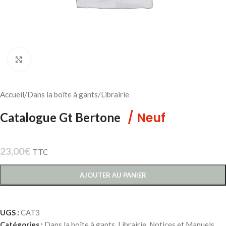
Cliquez pour agrandir
Accueil
/
Dans la boîte à gants
/
Librairie
/ Neuf
Catalogue Gt Bertone
23,00
€
TTC
AJOUTER AU PANIER
UGS :
CAT3
Catégories :
Dans la boîte à gants
,
Librairie
,
Notices et Manuels