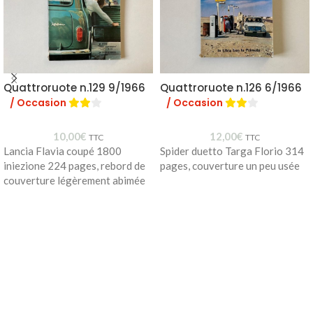
Quattroruote n.129 9/1966
Quattroruote n.126 6/1966
/ Occasion
/ Occasion
10,00
€
12,00
€
TTC
TTC
Lancia Flavia coupé 1800
Spider duetto Targa Florio 314
iniezione 224 pages, rebord de
pages, couverture un peu usée
couverture légèrement abimée