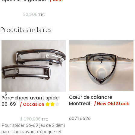
52,50
€
TTC
Produits similaires
Cœur de calandre
Pare-chocs avant spider
Montreal
/ New Old Stock
66-69
/ Occasion
60716626
1 190,00
€
TTC
Pour spider 66-69 jeu de 2 demi
pare-chocs avant d'époque ref.