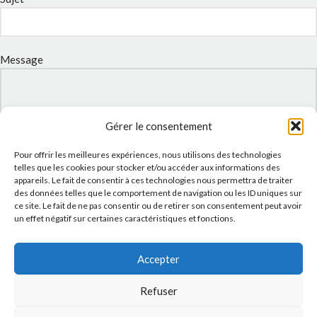
Message
Gérer le consentement
Pour offrir les meilleures expériences, nous utilisons des technologies
telles que les cookies pour stocker et/ou accéder aux informations des
appareils. Le fait de consentir à ces technologies nous permettra de traiter
des données telles que le comportement de navigation ou les ID uniques sur
ce site. Le fait de ne pas consentir ou de retirer son consentement peut avoir
un effet négatif sur certaines caractéristiques et fonctions.
J'accepte la
Politique de confidentialité
de ce site.
Accepter
Refuser
INSTAGRAM