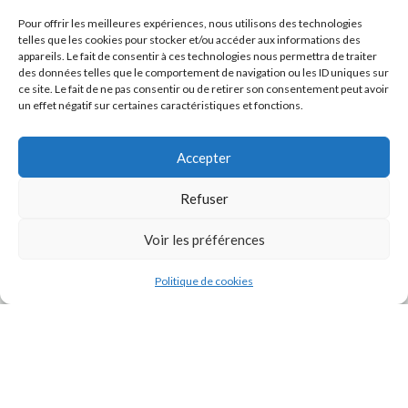
Pour offrir les meilleures expériences, nous utilisons des technologies
telles que les cookies pour stocker et/ou accéder aux informations des
appareils. Le fait de consentir à ces technologies nous permettra de traiter
des données telles que le comportement de navigation ou les ID uniques sur
ce site. Le fait de ne pas consentir ou de retirer son consentement peut avoir
un effet négatif sur certaines caractéristiques et fonctions.
Accepter
Refuser
J'accepte la
Politique de confidentialité
de ce site.
Voir les préférences
Politique de cookies
INSTAGRAM