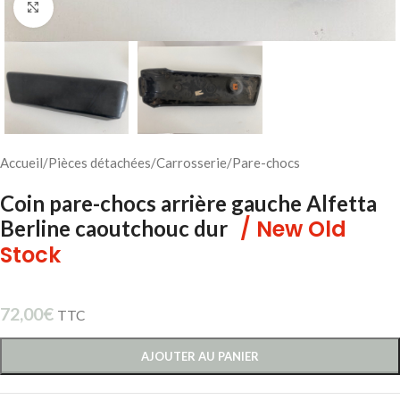
Cliquez pour agrandir
Accueil
/
Pièces détachées
/
Carrosserie
/
Pare-chocs
Coin pare-chocs arrière gauche Alfetta
/ New Old
Berline caoutchouc dur
Stock
72,00
€
TTC
AJOUTER AU PANIER