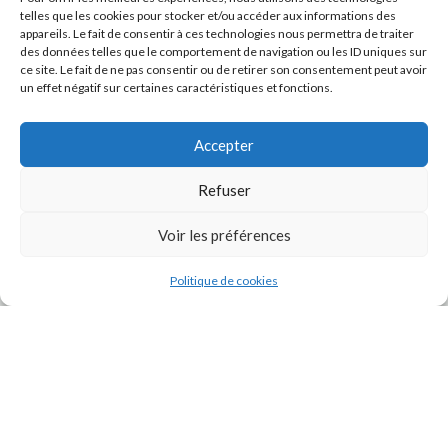
telles que les cookies pour stocker et/ou accéder aux informations des
appareils. Le fait de consentir à ces technologies nous permettra de traiter
des données telles que le comportement de navigation ou les ID uniques sur
ce site. Le fait de ne pas consentir ou de retirer son consentement peut avoir
un effet négatif sur certaines caractéristiques et fonctions.
Accepter
Refuser
J'accepte la
Politique de confidentialité
de ce site.
Voir les préférences
Politique de cookies
INSTAGRAM