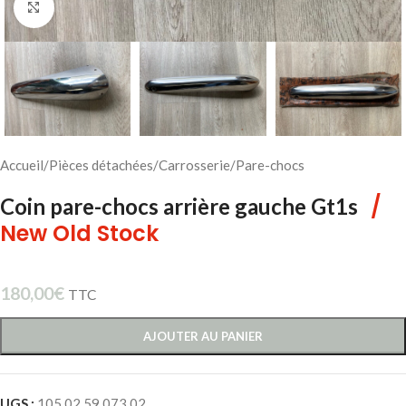
Cliquez pour agrandir
Accueil
/
Pièces détachées
/
Carrosserie
/
Pare-chocs
/
Coin pare-chocs arrière gauche Gt1s
New Old Stock
180,00
€
TTC
AJOUTER AU PANIER
UGS :
105 02 59 073 02