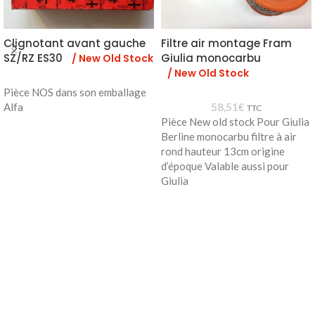
Clignotant avant gauche
Filtre air montage Fram
SZ/RZ ES30
Giulia monocarbu
/ New Old Stock
/ New Old Stock
Pièce NOS dans son emballage
Alfa
58,51
€
TTC
Pièce New old stock Pour Giulia
Berline monocarbu filtre à air
rond hauteur 13cm origine
d’époque Valable aussi pour
Giulia