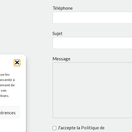
Téléphone
Sujet
Message
que les
onsentir à
tement de
r son
ctions.
éférences
J'accepte la
Politique de