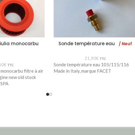
 Giulia monocarbu
Sonde température eau
/ Neuf
21,90
€
TTC
60
€
Sonde température eau 105/115/116
TTC
 monocarbu filtre à air
Made in Italy, marque FACET
gine new old stock
ISPA