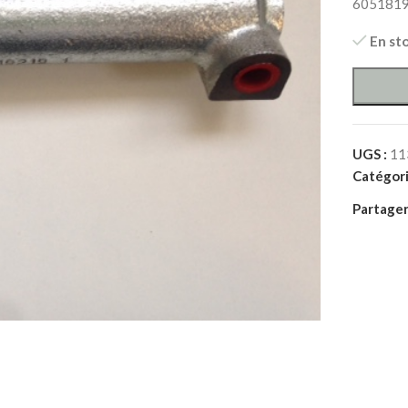
605181
En st
UGS :
11
Catégori
Partager