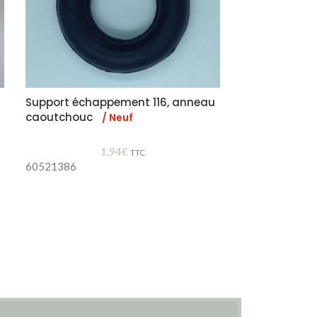
Support échappement 116, anneau
Lunette clair
caoutchouc
/ Neuf
2
1,94
€
Lunette claire g
TTC
60521386
Pièce occasion 
état proche du 