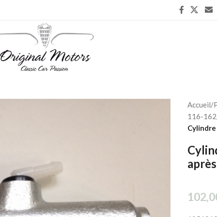
Accueil
/
P
116-162
Cylindre
Cylin
aprè
102,0