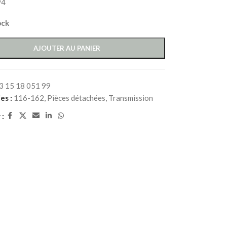
94
ock
AJOUTER AU PANIER
3 15 18 051 99
es :
116-162
,
Pièces détachées
,
Transmission
 :