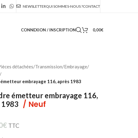
NEWSLETTER
QUI SOMMES-NOUS ?
CONTACT
CONNEXION / INSCRIPTION
0,00
€
ièces détachées
/
Transmission
/
Embrayage
/
/
 émetteur embrayage 116, après 1983
dre émetteur embrayage 116,
/ Neuf
s 1983
0
€
TTC