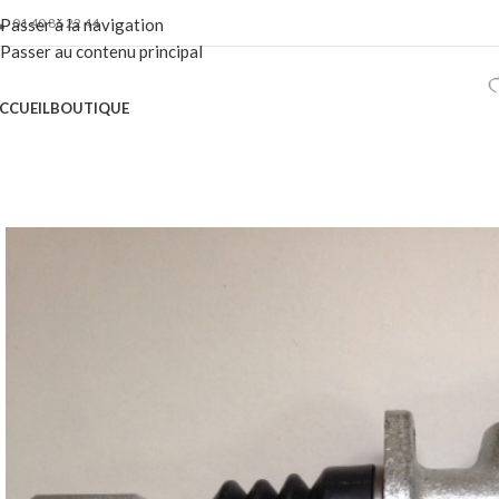
01 40 86 22 44
Passer à la navigation
Passer au contenu principal
CCUEIL
BOUTIQUE