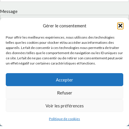
Message
Gérer le consentement
Pour offrir les meilleures expériences, nous utilisons des technologies
telles que les cookies pour stocker et/ou accéder aux informations des
appareils. Le fait de consentir à ces technologies nous permettra de traiter
des données telles que le comportement de navigation ou les ID uniques sur
ce site. Le fait de ne pas consentir ou de retirer son consentement peut avoir
un effet négatif sur certaines caractéristiques et fonctions.
J'accepte la
Politique de confidentialité
de ce site.
Accepter
Refuser
Voir les préférences
INSTAGRAM
Politique de cookies