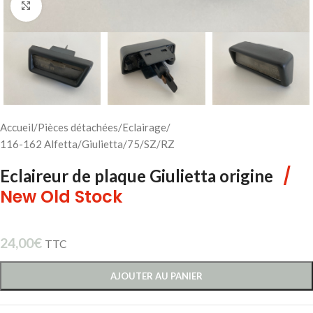
Cliquez pour agrandir
Accueil
/
Pièces détachées
/
Eclairage
/
116-162 Alfetta/Giulietta/75/SZ/RZ
/
Eclaireur de plaque Giulietta origine
New Old Stock
24,00
€
TTC
AJOUTER AU PANIER