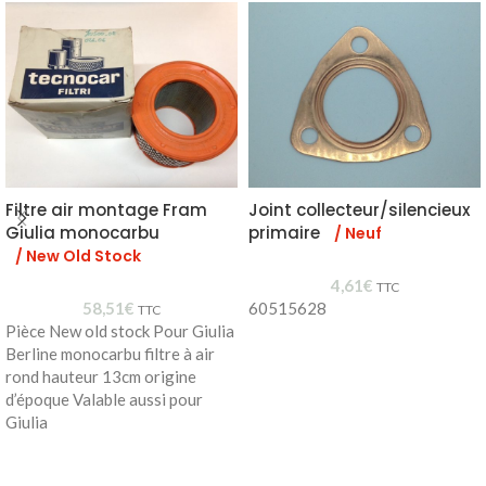
Filtre air montage Fram
Joint collecteur/silencieux
Giulia monocarbu
primaire
/ Neuf
/ New Old Stock
4,61
€
TTC
58,51
€
60515628
TTC
Pièce New old stock Pour Giulia
Berline monocarbu filtre à air
rond hauteur 13cm origine
d’époque Valable aussi pour
Giulia