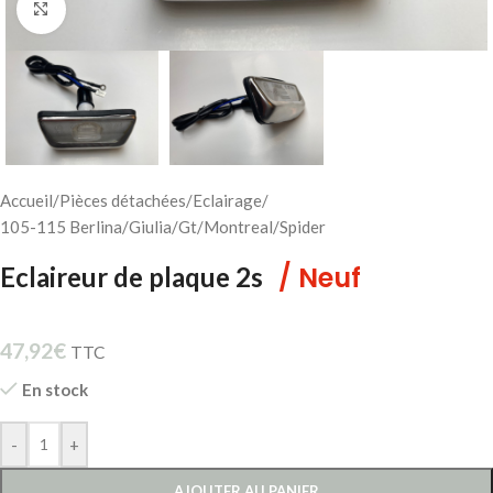
Cliquez pour agrandir
Accueil
/
Pièces détachées
/
Eclairage
/
105-115 Berlina/Giulia/Gt/Montreal/Spider
/ Neuf
Eclaireur de plaque 2s
47,92
€
TTC
En stock
-
+
AJOUTER AU PANIER