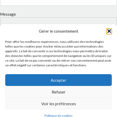
Message
Gérer le consentement
Pour offrir les meilleures expériences, nous utilisons des technologies
telles que les cookies pour stocker et/ou accéder aux informations des
appareils. Le fait de consentir à ces technologies nous permettra de traiter
des données telles que le comportement de navigation ou les ID uniques sur
ce site. Le fait de ne pas consentir ou de retirer son consentement peut avoir
un effet négatif sur certaines caractéristiques et fonctions.
J'accepte la
Politique de confidentialité
de ce site.
Accepter
Refuser
Voir les préférences
INSTAGRAM
Politique de cookies