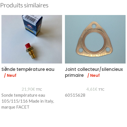
Produits similaires
Sonde température eau
Joint collecteur/silencieux
primaire
/ Neuf
/ Neuf
21,90
€
4,61
€
TTC
TTC
Sonde température eau
60515628
105/115/116 Made in Italy,
marque FACET