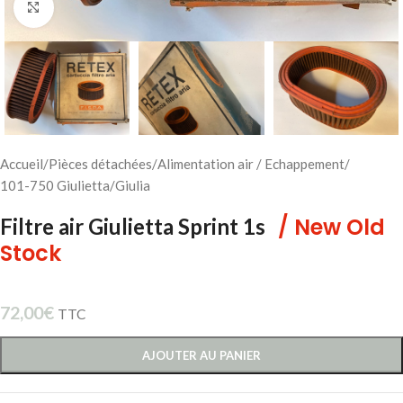
Cliquez pour agrandir
Accueil
/
Pièces détachées
/
Alimentation air / Echappement
/
101-750 Giulietta/Giulia
/ New Old
Filtre air Giulietta Sprint 1s
Stock
72,00
€
TTC
AJOUTER AU PANIER