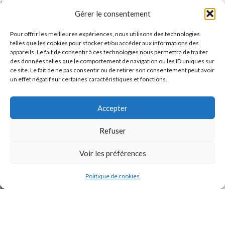
Message
Gérer le consentement
Pour offrir les meilleures expériences, nous utilisons des technologies
telles que les cookies pour stocker et/ou accéder aux informations des
appareils. Le fait de consentir à ces technologies nous permettra de traiter
des données telles que le comportement de navigation ou les ID uniques sur
ce site. Le fait de ne pas consentir ou de retirer son consentement peut avoir
un effet négatif sur certaines caractéristiques et fonctions.
Accepter
J'accepte la
Politique de confidentialité
de ce site.
Refuser
Voir les préférences
Politique de cookies
INSTAGRAM