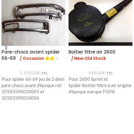
Pare-chocs avant spider
Boitier filtre air 2600
66-69
/ Occasion
/ New Old Stock
1 190,00
€
468,00
€
TTC
TTC
Pour spider 66-69 jeu de 2 demi
Pour 2600 Sprint et
pare-chocs avant d'époque ref.
Spider Boitier filtre à air origine
10503590010005 et
d'époque marque FISPA
10503590010006