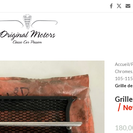
Accueil
/
P
Chromes,
105-115 
Grille de
Grill
/ Ne
180,0