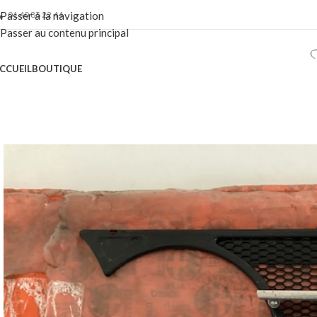
01 40 86 22 44
Passer à la navigation
Passer au contenu principal
CCUEIL
BOUTIQUE