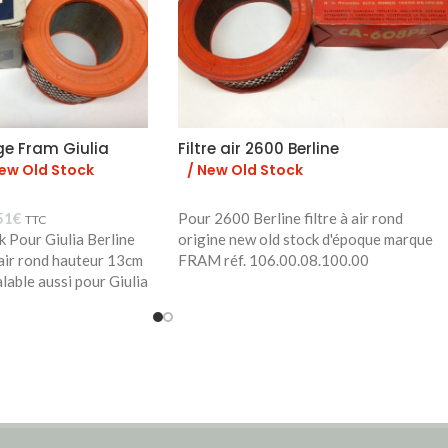
ge Fram Giulia
Filtre air 2600 Berline
New Old Stock
/ New Old Stock
51
€
Pour 2600 Berline filtre à air rond
TTC
k Pour Giulia Berline
origine new old stock d'époque marque
 air rond hauteur 13cm
FRAM réf. 106.00.08.100.00
lable aussi pour Giulia