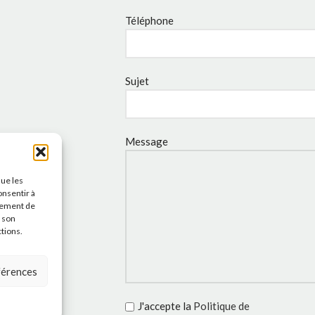
Téléphone
Sujet
Message
que les
onsentir à
tement de
r son
ctions.
éférences
J'accepte la
Politique de