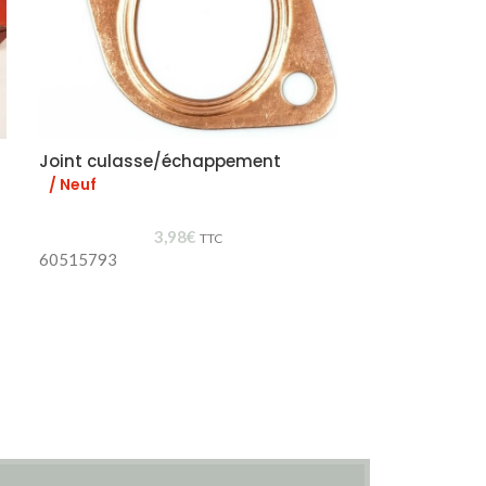
Joint culasse/échappement
Joint collecte
/ Neuf
/ Neuf
3,98
€
TTC
60515793
60515628