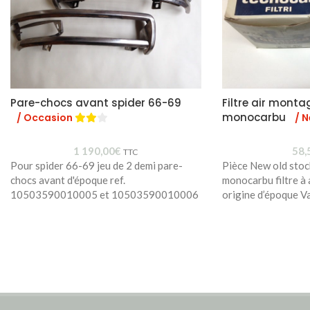
Pare-chocs avant spider 66-69
Filtre air monta
monocarbu
/ Occasion
/ 
1 190,00
€
58,
TTC
Pour spider 66-69 jeu de 2 demi pare-
Pièce New old stoc
chocs avant d'époque ref.
monocarbu filtre à
10503590010005 et 10503590010006
origine d’époque Va