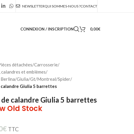
NEWSLETTER
QUI SOMMES-NOUS ?
CONTACT
CONNEXION / INSCRIPTION
0,00
€
ièces détachées
/
Carrosserie
/
 calandres et emblèmes
/
Berlina/Giulia/Gt/Montreal/Spider
/
 calandre Giulia 5 barrettes
e de calandre Giulia 5 barrettes
w Old Stock
0
€
TTC