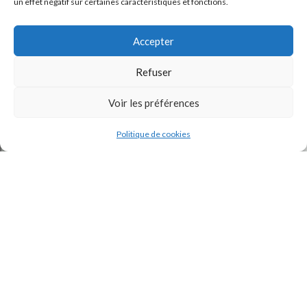
un effet négatif sur certaines caractéristiques et fonctions.
Accepter
Refuser
Voir les préférences
J'accepte la
Politique de confidentialité
de ce site.
Politique de cookies
INSTAGRAM