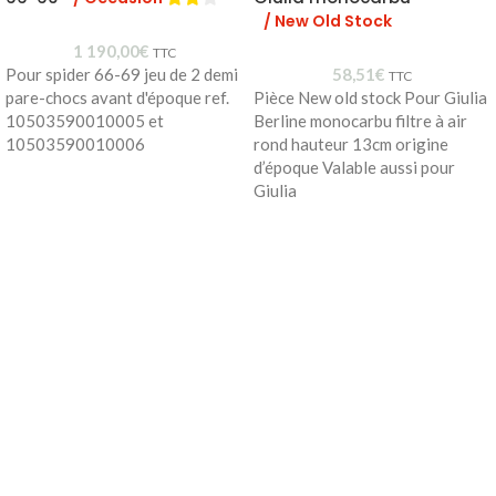
/ New Old Stock
1 190,00
€
TTC
Pour spider 66-69 jeu de 2 demi
58,51
€
TTC
pare-chocs avant d'époque ref.
Pièce New old stock Pour Giulia
10503590010005 et
Berline monocarbu filtre à air
10503590010006
rond hauteur 13cm origine
d’époque Valable aussi pour
Giulia