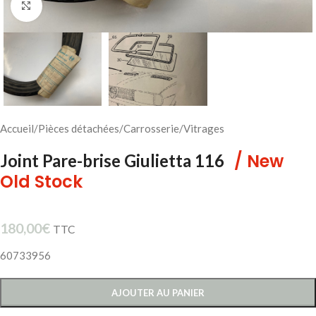
Cliquez pour agrandir
Accueil
/
Pièces détachées
/
Carrosserie
/
Vitrages
/ New
Joint Pare-brise Giulietta 116
Old Stock
180,00
€
TTC
60733956
AJOUTER AU PANIER