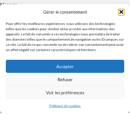
Message
Gérer le consentement
Pour offrir les meilleures expériences, nous utilisons des technologies
telles que les cookies pour stocker et/ou accéder aux informations des
appareils. Le fait de consentir à ces technologies nous permettra de traiter
des données telles que le comportement de navigation ou les ID uniques sur
ce site. Le fait de ne pas consentir ou de retirer son consentement peut avoir
un effet négatif sur certaines caractéristiques et fonctions.
Accepter
J'accepte la
Politique de confidentialité
de ce site.
Refuser
Voir les préférences
Politique de cookies
INSTAGRAM