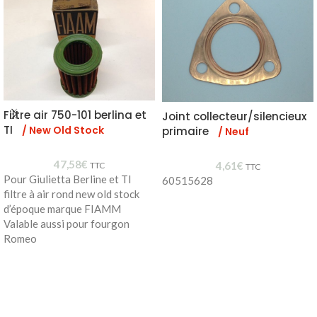
Filtre air 750-101 berlina et
Joint collecteur/silencieux
TI
/ New Old Stock
primaire
/ Neuf
47,58
€
4,61
€
TTC
TTC
Pour Giulietta Berline et TI
60515628
filtre à air rond new old stock
d’époque marque FIAMM
Valable aussi pour fourgon
Romeo