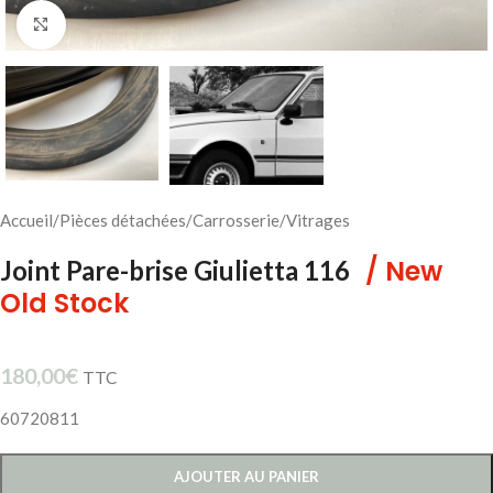
Cliquez pour agrandir
Accueil
/
Pièces détachées
/
Carrosserie
/
Vitrages
/ New
Joint Pare-brise Giulietta 116
Old Stock
180,00
€
TTC
60720811
AJOUTER AU PANIER