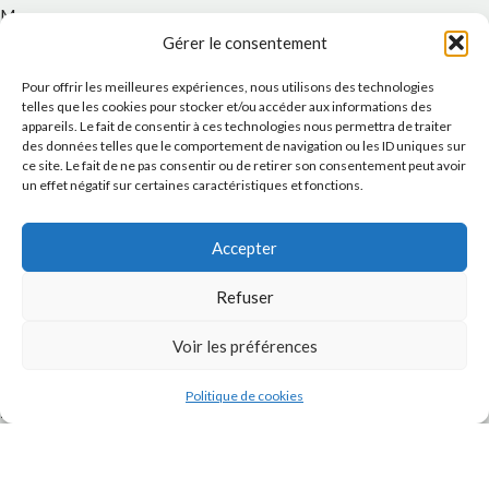
Message
Gérer le consentement
Pour offrir les meilleures expériences, nous utilisons des technologies
telles que les cookies pour stocker et/ou accéder aux informations des
appareils. Le fait de consentir à ces technologies nous permettra de traiter
des données telles que le comportement de navigation ou les ID uniques sur
ce site. Le fait de ne pas consentir ou de retirer son consentement peut avoir
un effet négatif sur certaines caractéristiques et fonctions.
Accepter
J'accepte la
Politique de confidentialité
de ce site.
Refuser
Voir les préférences
Politique de cookies
INSTAGRAM