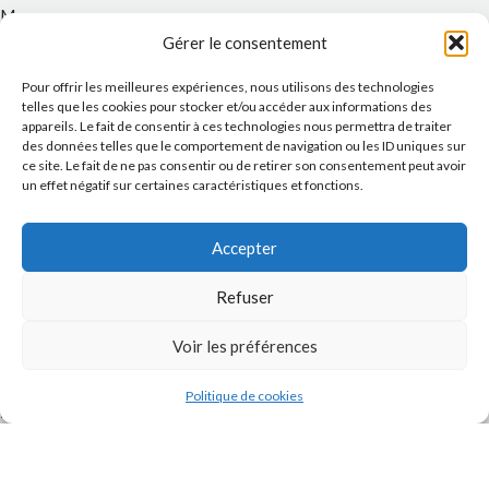
Message
Gérer le consentement
Pour offrir les meilleures expériences, nous utilisons des technologies
telles que les cookies pour stocker et/ou accéder aux informations des
appareils. Le fait de consentir à ces technologies nous permettra de traiter
des données telles que le comportement de navigation ou les ID uniques sur
ce site. Le fait de ne pas consentir ou de retirer son consentement peut avoir
un effet négatif sur certaines caractéristiques et fonctions.
Accepter
J'accepte la
Politique de confidentialité
de ce site.
Refuser
Voir les préférences
Politique de cookies
INSTAGRAM