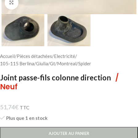
Cliquez pour agrandir
Accueil
/
Pièces détachées
/
Electricité
/
105-115 Berlina/Giulia/Gt/Montreal/Spider
/
Joint passe-fils colonne direction
Neuf
51,74
€
TTC
Plus que 1 en stock
AJOUTER AU PANIER