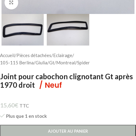
Cliquez pour agrandir
Accueil
/
Pièces détachées
/
Eclairage
/
105-115 Berlina/Giulia/Gt/Montreal/Spider
Joint pour cabochon clignotant Gt après
/ Neuf
1970 droit
15,60
€
TTC
Plus que 1 en stock
AJOUTER AU PANIER