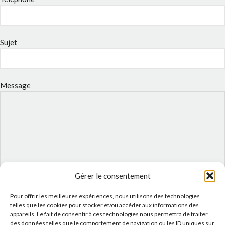
Sujet
Message
Gérer le consentement
Pour offrir les meilleures expériences, nous utilisons des technologies
J'accepte la
Politique de confidentialité
de ce site.
telles que les cookies pour stocker et/ou accéder aux informations des
appareils. Le fait de consentir à ces technologies nous permettra de traiter
des données telles que le comportement de navigation ou les ID uniques sur