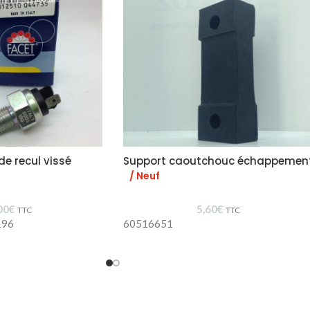
e recul vissé
Support caoutchouc échappemen
/ Neuf
00
€
5,60
€
TTC
TTC
196
60516651