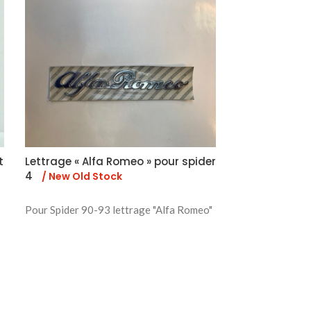
t
Lettrage « Alfa Romeo » pour spider
Cabochon Alf
4
Série arrière
/ New Old Stock
Pour Spider 90-93 lettrage "Alfa Romeo"
60719434