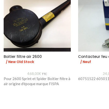
Boitier filtre air 2600
Contacteur feu d
/ New Old Stock
/ Neuf
468,00
€
24,
TTC
Pour 2600 Sprint et Spider Boitier filtre à
60751522 60501
air origine d'époque marque FISPA