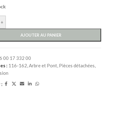
ock
+
AJOUTER AU PANIER
6 00 17 332 00
es :
116-162
,
Arbre et Pont
,
Pièces détachées
,
sion
 :