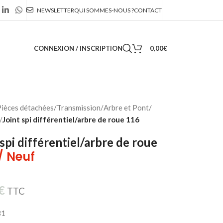
NEWSLETTER
QUI SOMMES-NOUS ?
CONTACT
CONNEXION / INSCRIPTION
0,00
€
ièces détachées
/
Transmission
/
Arbre et Pont
/
/
Joint spi différentiel/arbre de roue 116
 spi différentiel/arbre de roue
/ Neuf
€
TTC
31