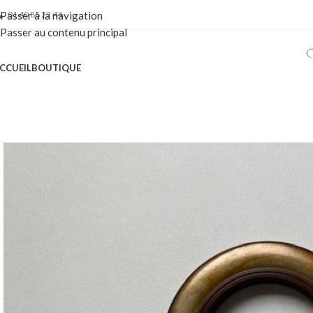
01 40 86 22 44
Passer à la navigation
Passer au contenu principal
CCUEIL
BOUTIQUE