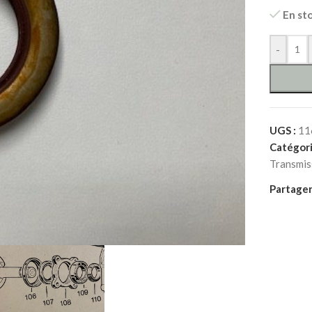
En st
-
UGS :
11
Catégori
Transmis
Partager