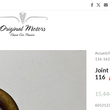
Accueil
/
P
116-162
Joint
116
15,44
605212