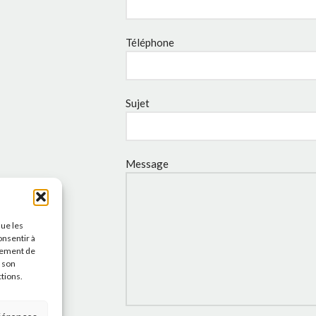
Téléphone
Sujet
Message
que les
onsentir à
tement de
r son
ctions.