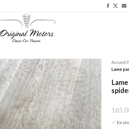
Accueil
/
P
Lame par
Lame 
spide
165,0
En st