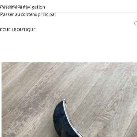
01 40 86 22 44
Passer à la navigation
Passer au contenu principal
CCUEIL
BOUTIQUE