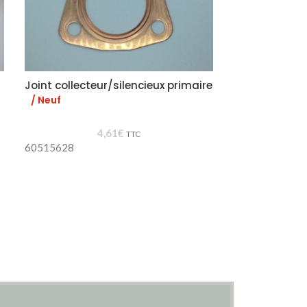
Joint collecteur/silencieux primaire
Support cao
/ Neuf
/ Neuf
4,61
€
TTC
60515628
60516651