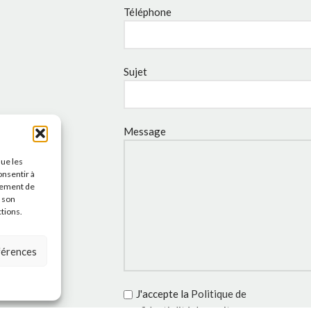
Téléphone
Sujet
Message
que les
onsentir à
tement de
r son
ctions.
éférences
J'accepte la
Politique de
confidentialité
de ce site.