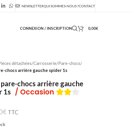
NEWSLETTER
QUI SOMMES-NOUS ?
CONTACT
CONNEXION / INSCRIPTION
0,00
€
ièces détachées
/
Carrosserie
/
Pare-chocs
/
e-chocs arrière gauche spider 1s
pare-chocs arrière gauche
/ Occasion
r 1s
0
€
TTC
ock