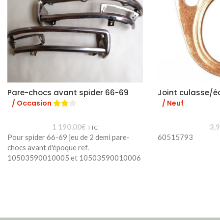
Pare-chocs avant spider 66-69
Joint culasse/
/ Occasion
/ Neuf
1 190,00
€
3,
TTC
Pour spider 66-69 jeu de 2 demi pare-
60515793
chocs avant d'époque ref.
10503590010005 et 10503590010006