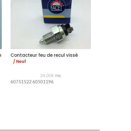
e
Contacteur feu de recul vissé
Jauge essenc
/ Neuf
/ New Old St
24,00
€
60701640
TTC
60751522 60501196