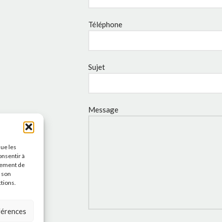
Téléphone
Sujet
Message
que les
onsentir à
tement de
r son
ctions.
éférences