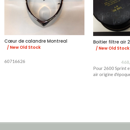
Cœur de calandre Montreal
Boitier filtre air
/ New Old Stock
/ New Old Stock
60716626
468
Pour 2600 Sprint et 
air origine d'époq