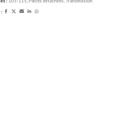
es :
105-115
,
Pièces détachées
,
Transmission
 :