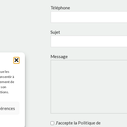
Téléphone
Sujet
Message
que les
onsentir à
tement de
r son
ctions.
éférences
J'accepte la
Politique de