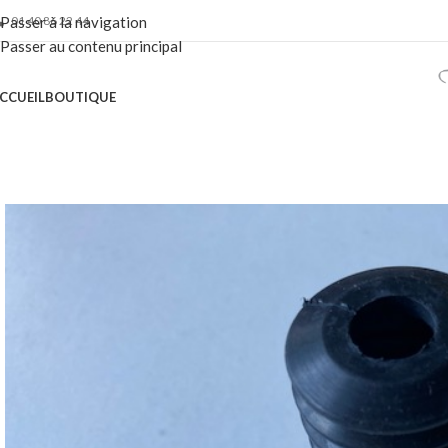
01 40 86 22 44
Passer à la navigation
Passer au contenu principal
CCUEIL
BOUTIQUE