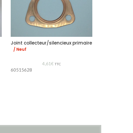
Joint collecteur/silencieux primaire
Jauge essenc
/ Neuf
/ New Old St
4,61
€
60701640
TTC
60515628