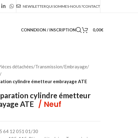
NEWSLETTER
QUI SOMMES-NOUS ?
CONTACT
CONNEXION / INSCRIPTION
0,00
€
ièces détachées
/
Transmission
/
Embrayage
/
/
ration cylindre émetteur embrayage ATE
éparation cylindre émetteur
/ Neuf
ayage ATE
5 64 12 051 01/30