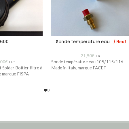
 2600
Sonde température eau
/ Neuf
21,90
€
TTC
,00
€
Sonde température eau 105/115/116
TTC
Spider Boitier filtre à
Made in Italy, marque FACET
ue marque FISPA