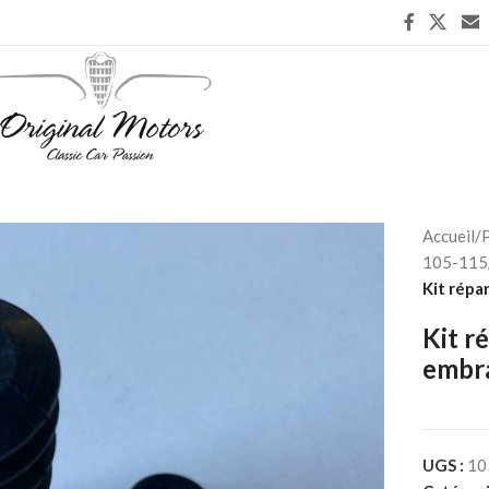
Accueil
/
P
105-115
Kit répa
Kit r
embr
UGS :
10