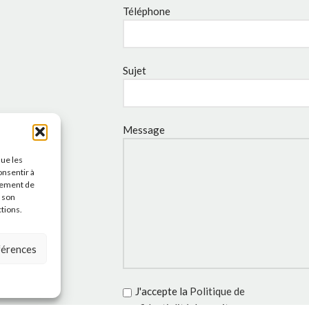
Téléphone
Sujet
Message
que les
onsentir à
tement de
r son
ctions.
éférences
J'accepte la
Politique de
confidentialité
de ce site.