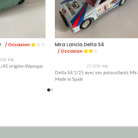
0
Mira Lancia Delta S4
/ Occasion
/ Occasion
00
€
TTC
/45 origine d'époque
25,00
€
TTC
Delta S4 1/25 avec ses autocollants Mir
Made in Spain