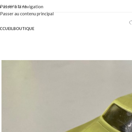
01 40 86 22 44
Passer à la navigation
Passer au contenu principal
CCUEIL
BOUTIQUE