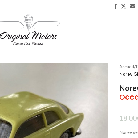
Accueil
/
D
Norev Gi
Norev
Occa
18,00
Norev sér