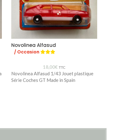
Novolinea Alfasud
Norev Mini Jet
/ Occasion
/ Occasion
18,00
€
TTC
a
Novolinea Alfasud 1/43 Jouet plastique
Norev Mini Jet 
Série Coches GT Made in Spain