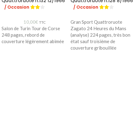
Quattroruote n.132 12/1966
Quattroruote n.128 8/1966
/ Occasion
/ Occasion
10,00
€
Gran Sport Quattroruote
TTC
Salon de Turin Tour de Corse
Zagato 24 Heures du Mans
248 pages, rebord de
(analyse) 224 pages, très bon
couverture légèrement abimée
état sauf troisième de
couverture gribouillée