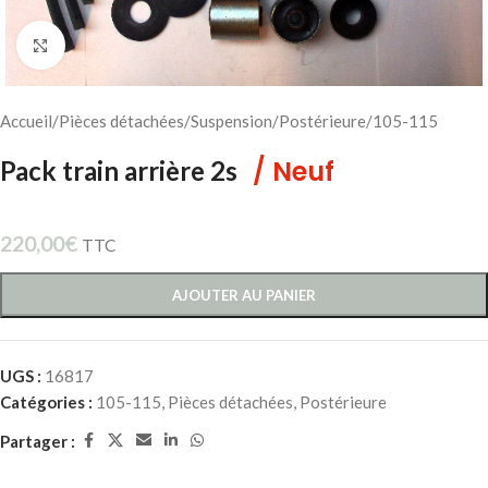
Cliquez pour agrandir
Accueil
/
Pièces détachées
/
Suspension
/
Postérieure
/
105-115
/ Neuf
Pack train arrière 2s
220,00
€
TTC
AJOUTER AU PANIER
UGS :
16817
Catégories :
105-115
,
Pièces détachées
,
Postérieure
Partager :