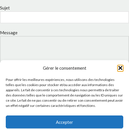
Sujet
Message
Gérer le consentement
Pour offrir les meilleures expériences, nous utilisons des technologies
telles que les cookies pour stocker et/ou accéder aux informations des
appareils. Le fait de consentir à ces technologies nous permettra de traiter
des données telles que le comportement de navigation ou les ID uniques sur
J'accepte la
Politique de confidentialité
de ce site.
ce site. Le fait de ne pas consentir ou de retirer son consentement peut avoir
un effet négatif sur certaines caractéristiques et fonctions.
Accepter