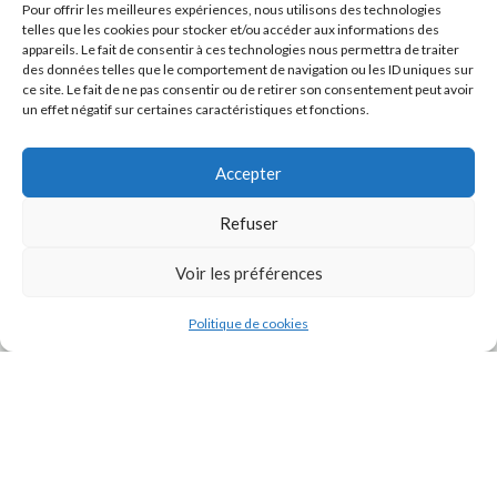
Pour offrir les meilleures expériences, nous utilisons des technologies
telles que les cookies pour stocker et/ou accéder aux informations des
appareils. Le fait de consentir à ces technologies nous permettra de traiter
des données telles que le comportement de navigation ou les ID uniques sur
ce site. Le fait de ne pas consentir ou de retirer son consentement peut avoir
un effet négatif sur certaines caractéristiques et fonctions.
Accepter
Refuser
J'accepte la
Politique de confidentialité
de ce site.
Voir les préférences
Politique de cookies
INSTAGRAM