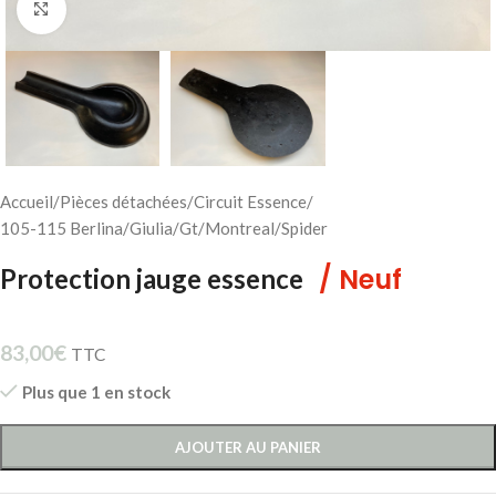
Cliquez pour agrandir
Accueil
/
Pièces détachées
/
Circuit Essence
/
105-115 Berlina/Giulia/Gt/Montreal/Spider
/ Neuf
Protection jauge essence
83,00
€
TTC
Plus que 1 en stock
AJOUTER AU PANIER