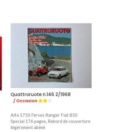
Quattroruote n.146 2/1968
Quattroruote 
/ Occasion
/ Occasion
Alfa 1750 Ferves Ranger Fiat 850
Special 176 pages, Rebord de couverture
Bizzarrini 5300
légèrement abimé
le Corse 192 pa