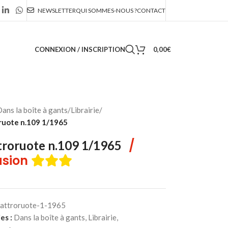
NEWSLETTER
QUI SOMMES-NOUS ?
CONTACT
CONNEXION / INSCRIPTION
0,00
€
ans la boîte à gants
/
Librairie
/
ruote n.109 1/1965
/
roruote n.109 1/1965
sion
attroruote-1-1965
es :
Dans la boîte à gants
,
Librairie
,