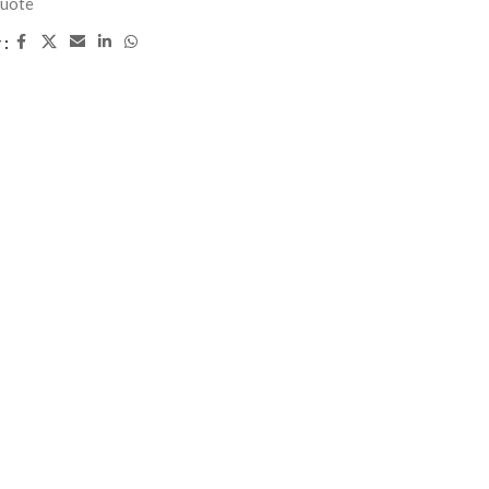
uote
 :