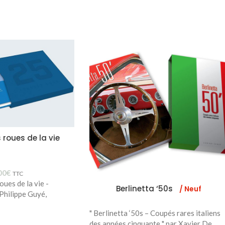
 roues de la vie
00
€
TTC
oues de la vie -
Berlinetta ‘50s
/ Neuf
 Philippe Guyé,
" Berlinetta ‘50s – Coupés rares italiens
des années cinquante " par Xavier De