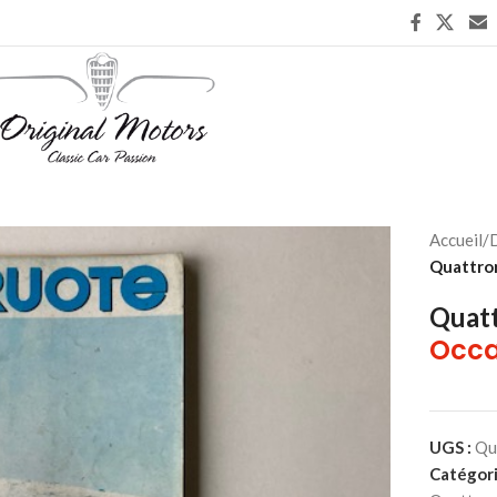
Accueil
/
D
Quattro
Quatt
Occa
UGS :
Qu
Catégori