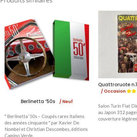
Quattroruote n.1
/ Occasion
Berlinetta ‘50s
/ Neuf
Salon Turin Fiat Di
au Japon 312 pages
" Berlinetta ‘50s – Coupés rares italiens
couverture légère
des années cinquante " par Xavier De
Nombel et Christian Descombes, éditions
Camino Verde.