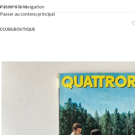
01 40 86 22 44
Passer à la navigation
Passer au contenu principal
CCUEIL
BOUTIQUE