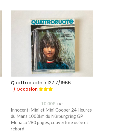
Quattroruote n.127 7/1966
Quattroruote 
/ Occasion
/ Occasion
10,00
€
TTC
Innocenti Mini et Mini Cooper 24 Heures
Bizzarrini 5300
du Mans 1000km du Nürburgring GP
le Corse 192 pa
Monaco 280 pages, couverture usée et
rebord