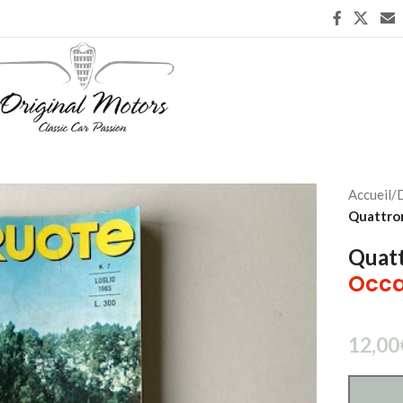
Accueil
/
D
Quattro
Quatt
Occa
12,00