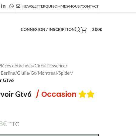
NEWSLETTER
QUI SOMMES-NOUS ?
CONTACT
CONNEXION / INSCRIPTION
0,00
€
ièces détachées
/
Circuit Essence
/
Berlina/Giulia/Gt/Montreal/Spider
/
r Gtv6
/ Occasion
voir Gtv6
8
€
TTC