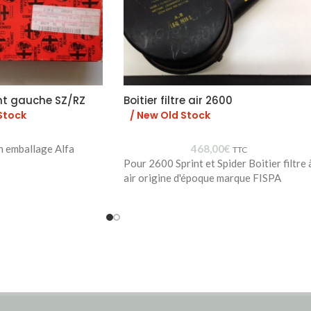
nt gauche SZ/RZ
Boitier filtre air 2600
Stock
/ New Old Stock
n emballage Alfa
468,00
€
TTC
Pour 2600 Sprint et Spider Boitier filtre 
air origine d'époque marque FISPA