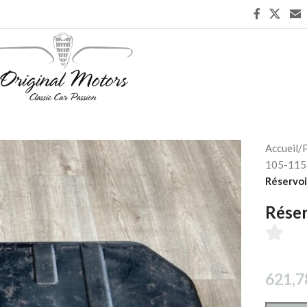
Accueil
/
P
105-115 
Réservoi
Réser
621,7