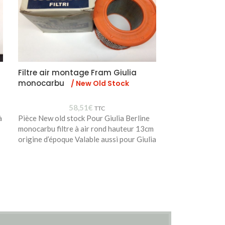
Filtre air montage Fram Giulia
Joint culas
monocarbu
/ New Old Stock
/ Neuf
58,51
€
TTC
à
Pièce New old stock Pour Giulia Berline
60515793
monocarbu filtre à air rond hauteur 13cm
origine d’époque Valable aussi pour Giulia