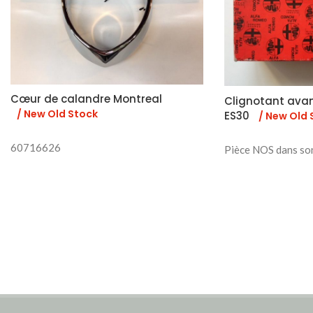
Cœur de calandre Montreal
Clignotant ava
/ New Old Stock
ES30
/ New Old 
60716626
Pièce NOS dans so