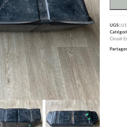
UGS :
U1
Catégori
Circuit E
Partager