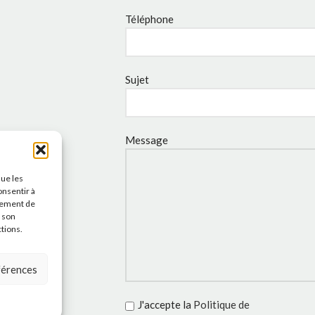
Téléphone
Sujet
Message
que les
onsentir à
tement de
r son
ctions.
éférences
J'accepte la
Politique de