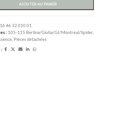
AJOUTER AU PANIER
16 46 32 010 01
es :
105-115 Berlina/Giulia/Gt/Montreal/Spider
,
ssence
,
Pièces détachées
 :