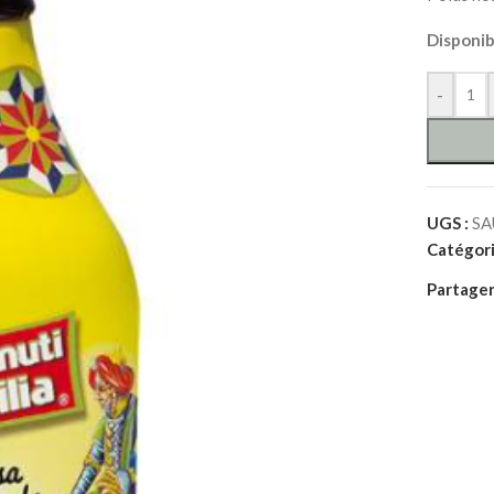
Disponi
-
UGS :
SA
Catégori
Partager