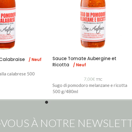
Sauce Tomate Aubergine et
Calabraise
/ Neuf
Ricotta
/ Neuf
lla calabrese 500
7,00
€
TTC
Sugo di pomodoro melanzane e ricotta
500 g/480ml
-VOUS À NOTRE NEWSLETT