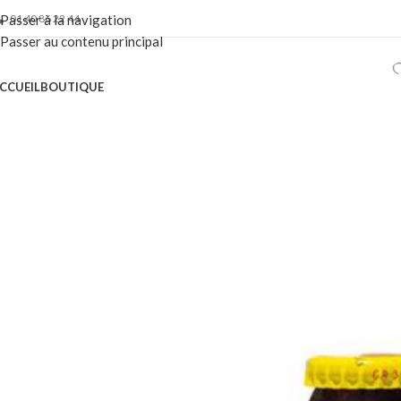
01 40 86 22 44
Passer à la navigation
Passer au contenu principal
CCUEIL
BOUTIQUE