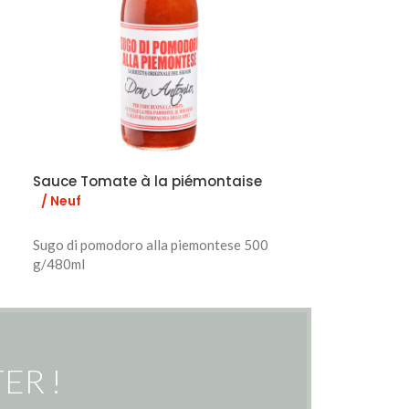
Sauce Tomate à la piémontaise
Sauce Tomate
/ Neuf
/ Neuf
Sugo di pomodoro alla piemontese 500
g/480ml
Sugo di pomodor
g/480ml
ER !