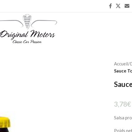
Accueil
/
D
Sauce To
Sauce
3,78
€
Salsa pro
Poids net