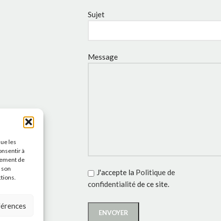
Sujet
Message
que les
onsentir à
tement de
r son
J'accepte la
Politique de
ctions.
confidentialité
de ce site.
éférences