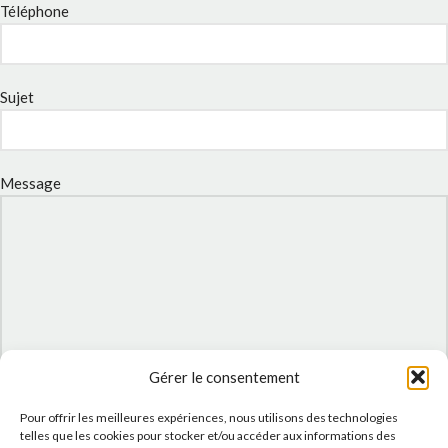
Téléphone
Sujet
Message
Gérer le consentement
J'accepte la
Politique de confidentialité
de ce site.
Pour offrir les meilleures expériences, nous utilisons des technologies
telles que les cookies pour stocker et/ou accéder aux informations des