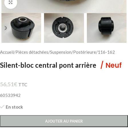
Cliquez pour agrandir
Accueil
/
Pièces détachées
/
Suspension
/
Postérieure
/
116-162
/ Neuf
Silent-bloc central pont arrière
56,51
€
TTC
60533942
En stock
AJOUTER AU PANIER