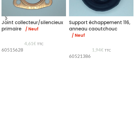
Joint collecteur/silencieux
Support échappement 116,
primaire
anneau caoutchouc
/ Neuf
/ Neuf
4,61
€
TTC
60515628
1,94
€
TTC
60521386