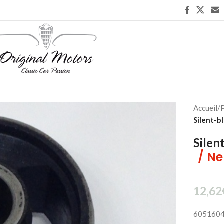
Accueil
/
P
Silent-b
Silen
/ Ne
12,62
605160