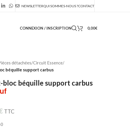
NEWSLETTER
QUI SOMMES-NOUS ?
CONTACT
CONNEXION / INSCRIPTION
0,00
€
ièces détachées
/
Circuit Essence
/
loc béquille support carbus
t-bloc béquille support carbus
uf
€
TTC
40