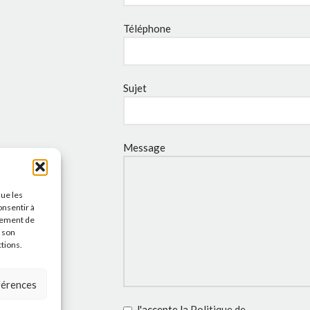
Téléphone
Sujet
Message
que les
onsentir à
tement de
r son
ctions.
éférences
J'accepte la
Politique de