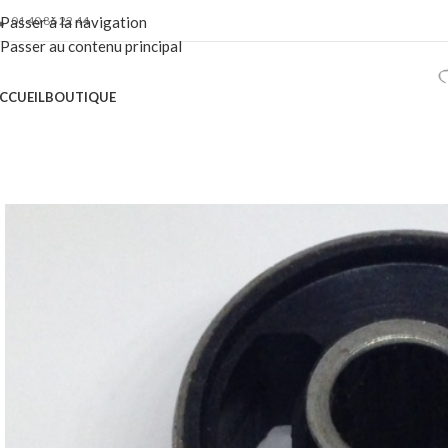
01 40 86 22 44
Passer à la navigation
Passer au contenu principal
CCUEIL
BOUTIQUE