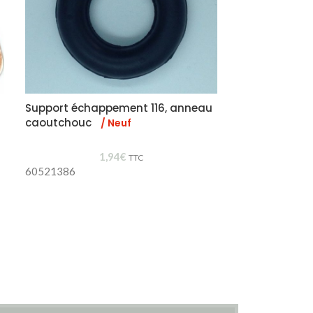
Support échappement 116, anneau
Lunette clair
caoutchouc
/ Neuf
2
1,94
€
Lunette claire g
TTC
60521386
Pièce occasion 
état proche du 