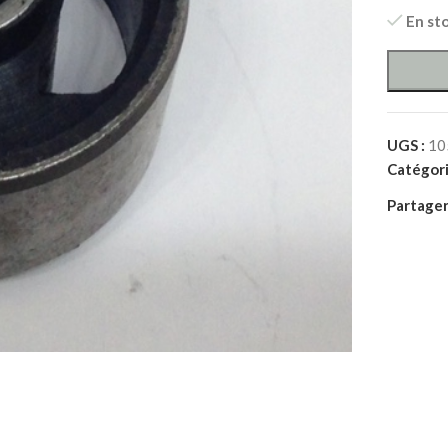
En st
UGS :
10
Catégori
Partager