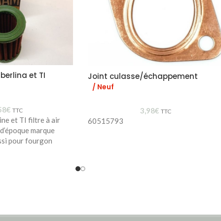
 berlina et TI
Joint culasse/échappement
/ Neuf
58
€
3,98
€
TTC
TTC
ne et TI filtre à air
60515793
 d’époque marque
si pour fourgon