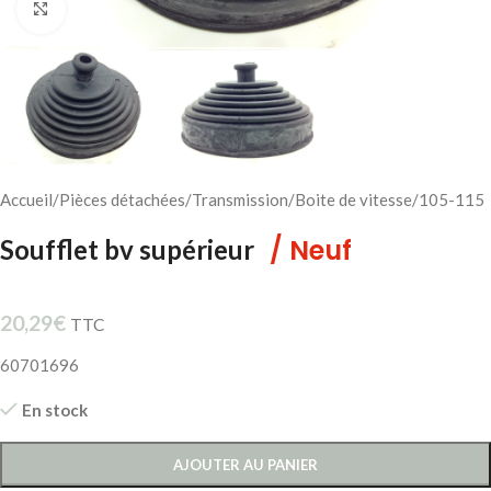
Cliquez pour agrandir
Accueil
/
Pièces détachées
/
Transmission
/
Boite de vitesse
/
105-115
/ Neuf
Soufflet bv supérieur
20,29
€
TTC
60701696
En stock
AJOUTER AU PANIER