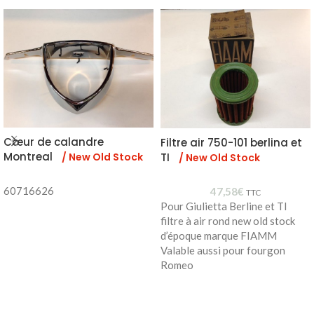
Cœur de calandre
Filtre air 750-101 berlina et
Montreal
TI
/ New Old Stock
/ New Old Stock
60716626
47,58
€
TTC
Pour Giulietta Berline et TI
filtre à air rond new old stock
d’époque marque FIAMM
Valable aussi pour fourgon
Romeo