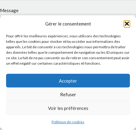
Message
Gérer le consentement
Pour offrir les meilleures expériences, nous utilisons des technologies
telles que les cookies pour stocker et/ou accéder aux informations des
appareils. Le fait de consentir à ces technologies nous permettra de traiter
des données telles que le comportement de navigation ou les ID uniques sur
ce site. Le fait de ne pas consentir ou de retirer son consentement peut avoir
un effet négatif sur certaines caractéristiques et fonctions.
Accepter
J'accepte la
Politique de confidentialité
de ce site.
Refuser
Voir les préférences
INSTAGRAM
Politique de cookies