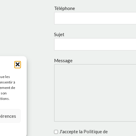
Téléphone
Sujet
Message
que les
onsentir à
tement de
r son
ctions.
éférences
J'accepte la
Politique de