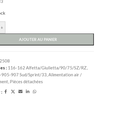
33
ock
+
AJOUTER AU PANIER
2508
es :
116-162 Alfetta/Giulietta/90/75/SZ/RZ
,
-905-907 Sud/Sprint/33
,
Alimentation air /
ment
,
Pièces détachées
 :