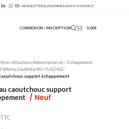
NEWSLETTER
QUI SOMMES-NOUS ?
CONTACT
CONNEXION / INSCRIPTION
0,00
€
ièces détachées
/
Alimentation air / Echappement
 Alfetta/Giulietta/90/75/SZ/RZ
/
caoutchouc support échappement
au caoutchouc support
/ Neuf
ppement
TTC