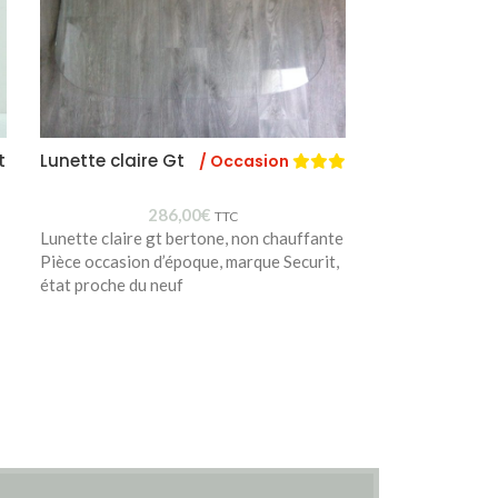
t
Lunette claire Gt
Emblème sur 
/ Occasion
Giulietta Spr
286,00
€
TTC
Lunette claire gt bertone, non chauffante
Pour Giulietta 
Pièce occasion d’époque, marque Securit,
pour éclaireur 
état proche du neuf