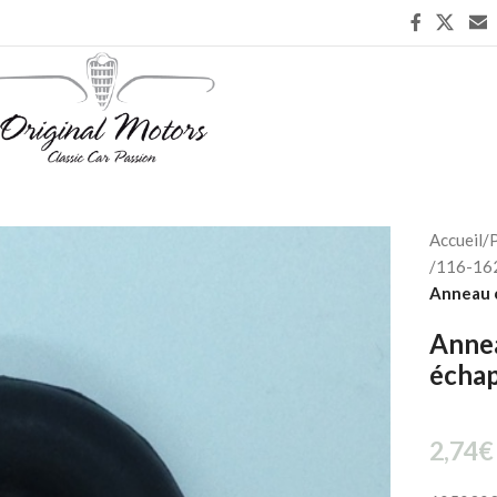
Accueil
/
P
/
116-162
Anneau 
Anne
écha
2,74
€