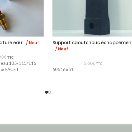
ature eau
Support caoutchouc échappemen
/ Neuf
/ Neuf
90
€
TTC
e eau 105/115/116
5,60
€
TTC
que FACET
60516651