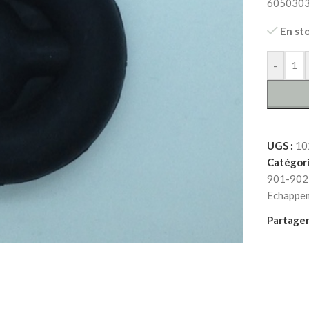
605030
En st
-
UGS :
10
Catégori
901-902
Echappe
Partager