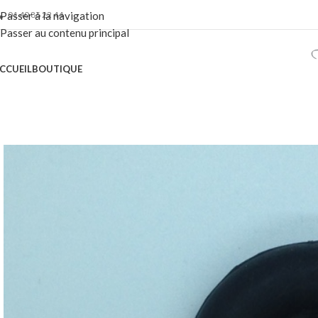
01 40 86 22 44
Passer à la navigation
Passer au contenu principal
CCUEIL
BOUTIQUE