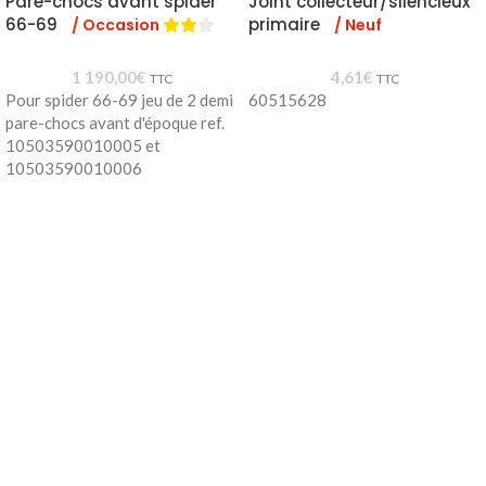
Pare-chocs avant spider
Joint collecteur/silencieux
66-69
primaire
/ Occasion
/ Neuf
1 190,00
€
4,61
€
TTC
TTC
Pour spider 66-69 jeu de 2 demi
60515628
pare-chocs avant d'époque ref.
10503590010005 et
10503590010006