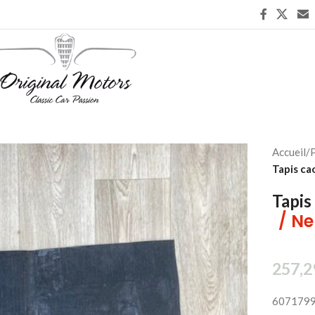
Accueil
/
P
Tapis ca
Tapis
/ Ne
257,2
607179