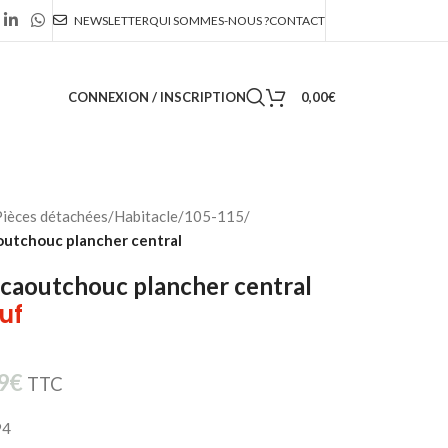
NEWSLETTER
QUI SOMMES-NOUS ?
CONTACT
CONNEXION / INSCRIPTION
0,00
€
ièces détachées
/
Habitacle
/
105-115
/
outchouc plancher central
 caoutchouc plancher central
uf
9
€
TTC
94