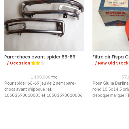
Pare-chocs avant spider 66-69
Filtre air Fispa
/ Occasion
/ New Old Stock
1 190,00
€
57,
TTC
Pour spider 66-69 jeu de 2 demi pare-
Pour Giulia Berline
chocs avant d'époque ref.
rond 10,5x14,5 ori
10503590010005 et 10503590010006
d'époque marque F