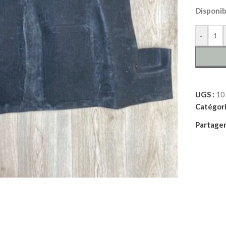
Disponi
-
UGS :
10
Catégori
Partager