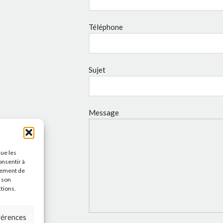
Téléphone
Sujet
Message
que les
onsentir à
tement de
r son
ctions.
éférences