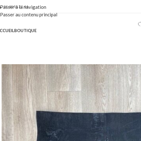
01 40 86 22 44
Passer à la navigation
Passer au contenu principal
CCUEIL
BOUTIQUE