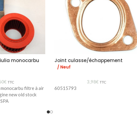
 Giulia monocarbu
Joint culasse/échappement
/ Neuf
60
€
3,98
€
TTC
TTC
 monocarbu filtre à air
60515793
gine new old stock
ISPA