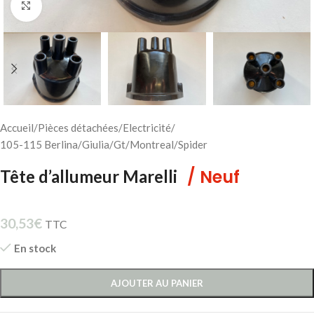
Cliquez pour agrandir
Accueil
/
Pièces détachées
/
Electricité
/
105-115 Berlina/Giulia/Gt/Montreal/Spider
/ Neuf
Tête d’allumeur Marelli
30,53
€
TTC
En stock
AJOUTER AU PANIER