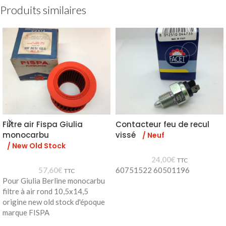
Produits similaires
Filtre air Fispa Giulia
Contacteur feu de recul
monocarbu
vissé
/ Neuf
/ New Old Stock
24,00
€
TTC
57,60
€
60751522 60501196
TTC
Pour Giulia Berline monocarbu
filtre à air rond 10,5x14,5
origine new old stock d'époque
marque FISPA