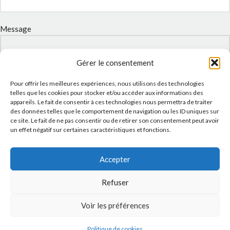
Message
Gérer le consentement
Pour offrir les meilleures expériences, nous utilisons des technologies
telles que les cookies pour stocker et/ou accéder aux informations des
appareils. Le fait de consentir à ces technologies nous permettra de traiter
des données telles que le comportement de navigation ou les ID uniques sur
ce site. Le fait de ne pas consentir ou de retirer son consentement peut avoir
un effet négatif sur certaines caractéristiques et fonctions.
J'accepte la
Politique de confidentialité
de ce site.
Accepter
Refuser
Voir les préférences
INSTAGRAM
Politique de cookies