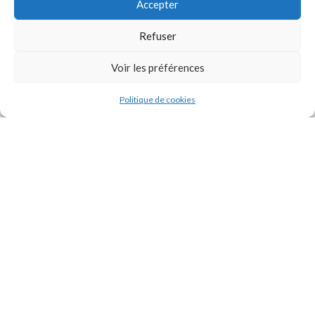
Accepter
Refuser
Voir les préférences
J'accepte la
Politique de confidentialité
de ce site.
Politique de cookies
INSTAGRAM