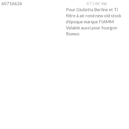
60716626
47,58
€
TTC
Pour Giulietta Berline et TI
filtre à air rond new old stock
d’époque marque FIAMM
Valable aussi pour fourgon
Romeo