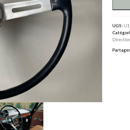
UGS :
U1
Catégori
Directio
Partager