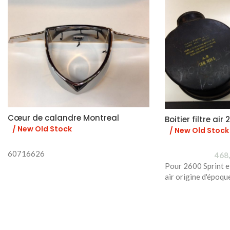
Cœur de calandre Montreal
Boitier filtre air
/ New Old Stock
/ New Old Stock
60716626
468
Pour 2600 Sprint et 
air origine d'époq