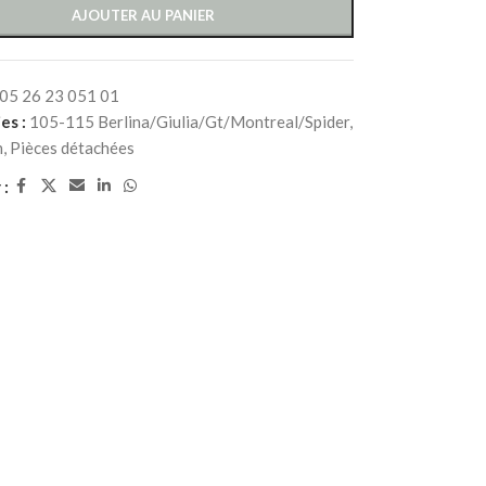
AJOUTER AU PANIER
05 26 23 051 01
es :
105-115 Berlina/Giulia/Gt/Montreal/Spider
,
n
,
Pièces détachées
 :