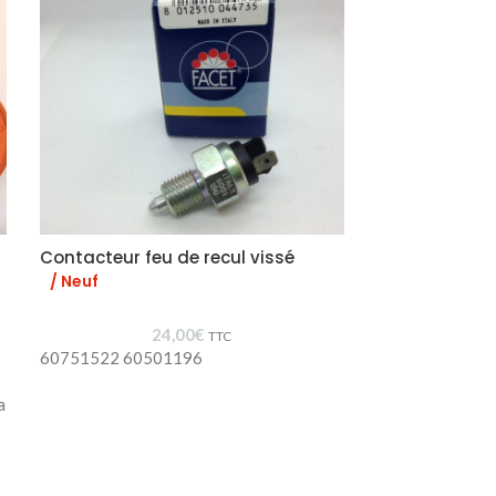
Contacteur feu de recul vissé
Support cao
/ Neuf
/ Neuf
24,00
€
TTC
60751522 60501196
60516651
a