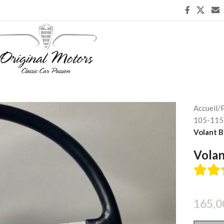
Accueil
/
P
105-115 
Volant B
Volan
165,0