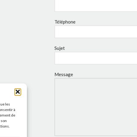
Téléphone
Sujet
Message
que les
onsentir à
tement de
r son
ctions.