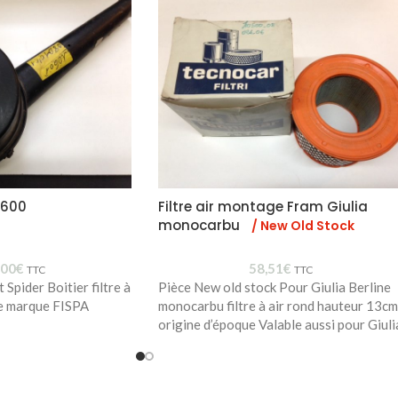
 2600
Filtre air montage Fram Giulia
monocarbu
/ New Old Stock
,00
€
58,51
€
TTC
TTC
Spider Boitier filtre à
Pièce New old stock Pour Giulia Berline
ue marque FISPA
monocarbu filtre à air rond hauteur 13cm
origine d’époque Valable aussi pour Giuli