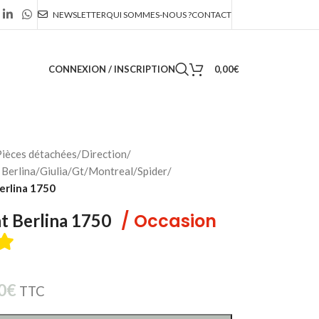
NEWSLETTER
QUI SOMMES-NOUS ?
CONTACT
CONNEXION / INSCRIPTION
0,00
€
ièces détachées
/
Direction
/
Berlina/Giulia/Gt/Montreal/Spider
/
erlina 1750
/ Occasion
t Berlina 1750
0
€
TTC