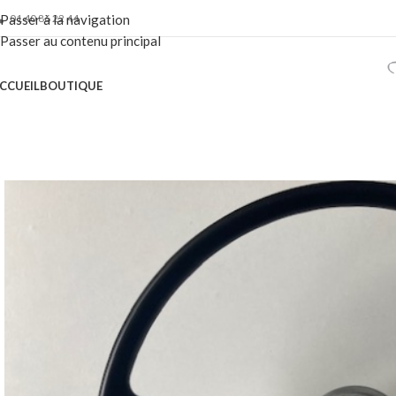
01 40 86 22 44
Passer à la navigation
Passer au contenu principal
CCUEIL
BOUTIQUE