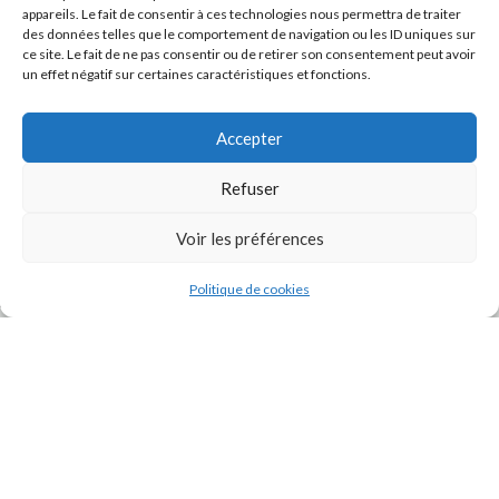
appareils. Le fait de consentir à ces technologies nous permettra de traiter
des données telles que le comportement de navigation ou les ID uniques sur
ce site. Le fait de ne pas consentir ou de retirer son consentement peut avoir
un effet négatif sur certaines caractéristiques et fonctions.
Accepter
Refuser
J'accepte la
Politique de confidentialité
de ce site.
Voir les préférences
Politique de cookies
INSTAGRAM