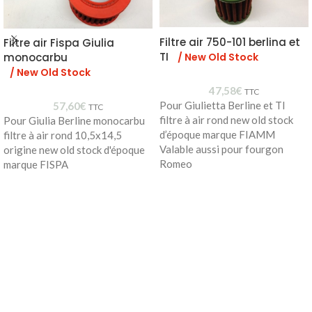
Filtre air 750-101 berlina et
Filtre air Fispa Giulia
TI
/ New Old Stock
monocarbu
/ New Old Stock
47,58
€
TTC
Pour Giulietta Berline et TI
57,60
€
TTC
filtre à air rond new old stock
Pour Giulia Berline monocarbu
d’époque marque FIAMM
filtre à air rond 10,5x14,5
Valable aussi pour fourgon
origine new old stock d'époque
Romeo
marque FISPA