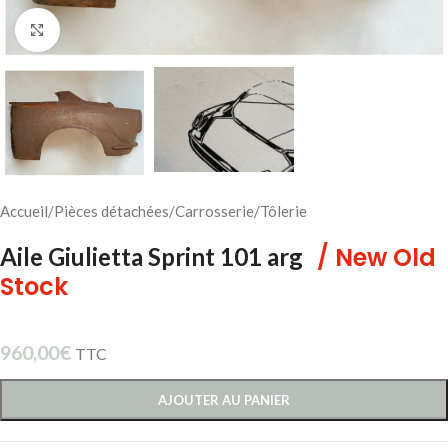
Cliquez pour agrandir
Accueil
/
Pièces détachées
/
Carrosserie
/
Tôlerie
/ New Old
Aile Giulietta Sprint 101 arg
Stock
960,00
€
TTC
AJOUTER AU PANIER