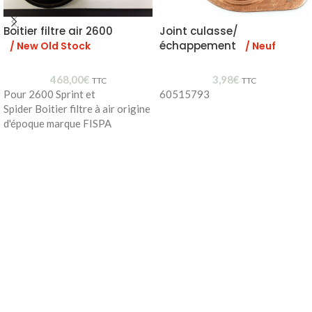
Boitier filtre air 2600
Joint culasse/
échappement
/ New Old Stock
/ Neuf
468,00
€
3,98
€
TTC
TTC
Pour 2600 Sprint et
60515793
Spider Boitier filtre à air origine
d'époque marque FISPA