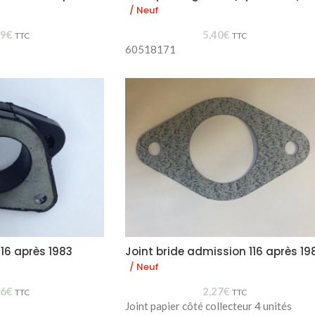
/ Neuf
39
€
5,40
€
TTC
TTC
60518171
16 après 1983
Joint bride admission 116 après 19
/ Neuf
66
€
2,27
€
TTC
TTC
Joint papier côté collecteur 4 unités