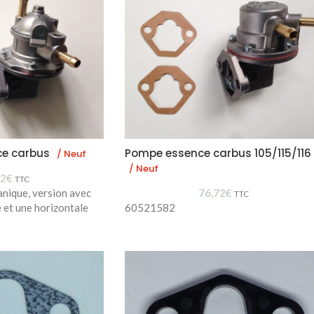
ce carbus
Pompe essence carbus 105/115/116
/ Neuf
/ Neuf
42
€
TTC
nique, version avec
76,72
€
TTC
e et une horizontale
60521582