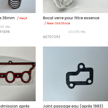
nce 36mm
Bocal verre pour filtre essence
/ Neuf
/ New Old Stock
26
€
TTC
 FISPA
60,00
€
TTC
60707292
 admission après
Joint passage eau (après 1983)