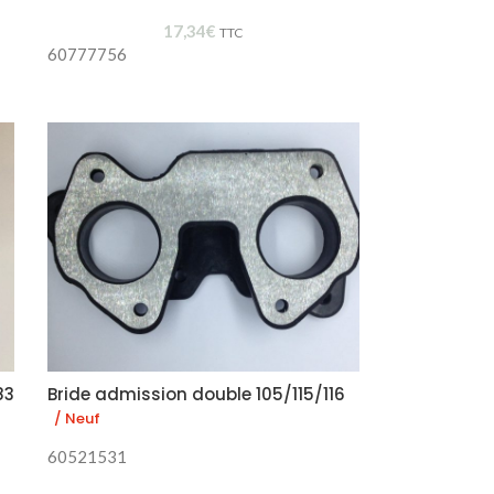
17,34
€
TTC
60777756
83
Bride admission double 105/115/116
/ Neuf
60521531