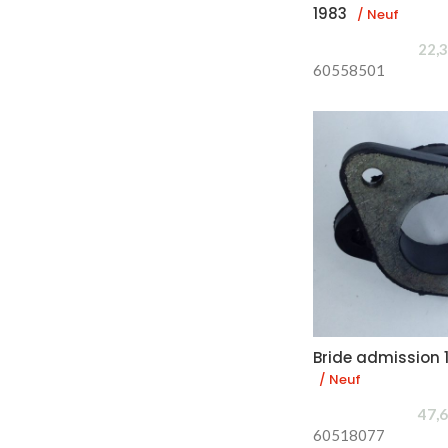
1983
/ Neuf
22,
60558501
Bride admission 1
/ Neuf
47,
60518077