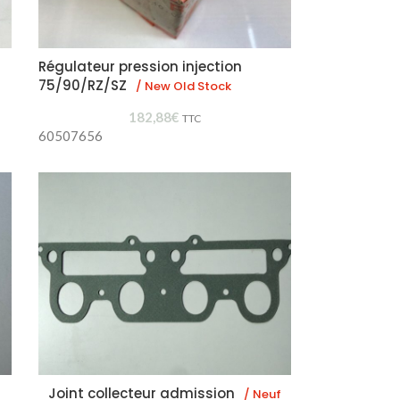
Régulateur pression injection
75/90/RZ/SZ
/ New Old Stock
182,88
€
TTC
60507656
Joint collecteur admission
/ Neuf