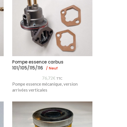
Pompe essence carbus
101/105/115/116
/ Neuf
76,72
€
TTC
Pompe essence mécanique, version
arrivées verticales