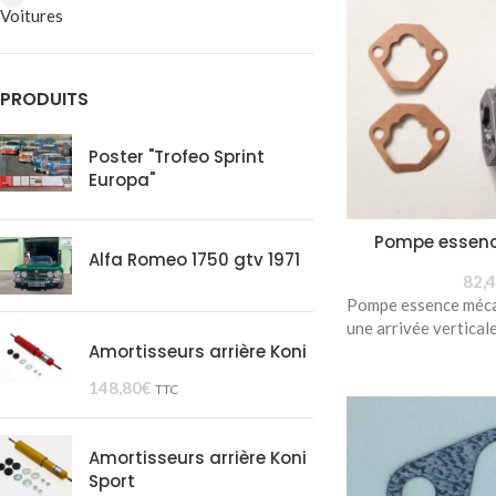
Voitures
PRODUITS
Poster "Trofeo Sprint
Europa"
Pompe essen
Alfa Romeo 1750 gtv 1971
82,
Pompe essence méca
une arrivée vertical
Amortisseurs arrière Koni
148,80
€
TTC
Amortisseurs arrière Koni
Sport