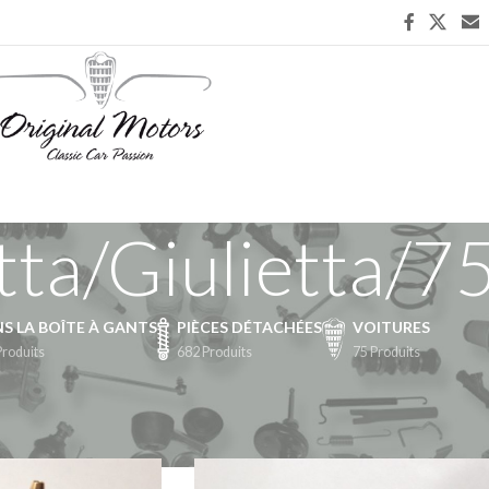
tta/Giulietta/
S LA BOÎTE À GANTS
PIÈCES DÉTACHÉES
VOITURES
Produits
682 Produits
75 Produits
chées
/
Circuit Essence
/
116-162 Alfetta/Giulietta/75/90/SZ/RZ
36