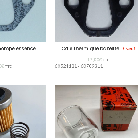
 pompe essence
Câle thermique bakelite
/ Neuf
12,00
€
TTC
0
€
60521121 - 60709311
TTC