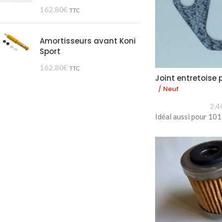
162,80
€
TTC
Amortisseurs avant Koni
Sport
162,80
€
TTC
Joint entretoise
/ Neuf
2,4
Idéal aussi pour 101