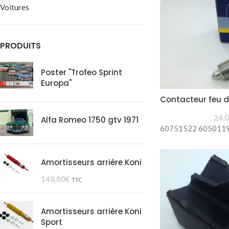
Voitures
PRODUITS
Poster "Trofeo Sprint
Europa"
Contacteur feu d
24,
Alfa Romeo 1750 gtv 1971
60751522 605011
Amortisseurs arrière Koni
148,80
€
TTC
Amortisseurs arrière Koni
Sport