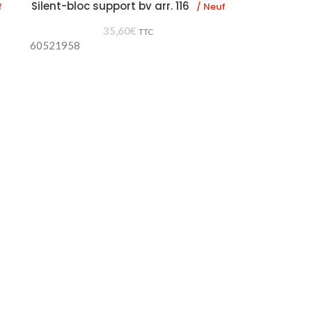
Silent-bloc support bv arr. 116
f
/ Neuf
35,60
€
TTC
60521958