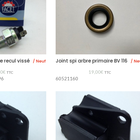
e recul vissé
Joint spi arbre primaire BV 116
/ Neuf
/ Ne
00
€
19,00
€
TTC
TTC
96
60521160