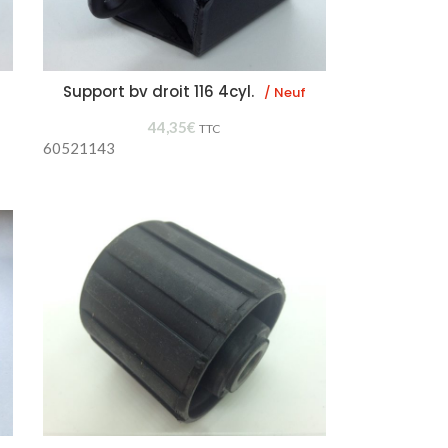
Support bv droit 116 4cyl.
/ Neuf
44,35
€
TTC
60521143