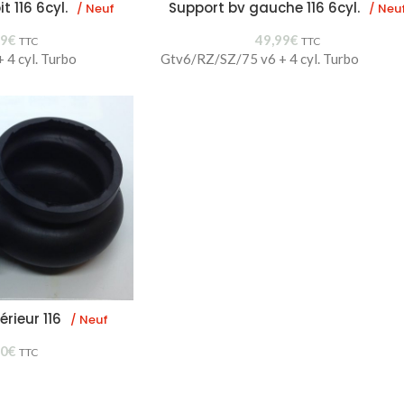
t 116 6cyl.
Support bv gauche 116 6cyl.
/ Neuf
/ Neu
99
€
49,99
€
TTC
TTC
4 cyl. Turbo
Gtv6/RZ/SZ/75 v6 + 4 cyl. Turbo
férieur 116
/ Neuf
00
€
TTC