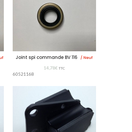
Joint spi commande BV 116
uf
/ Neuf
14,78
€
TTC
60521168