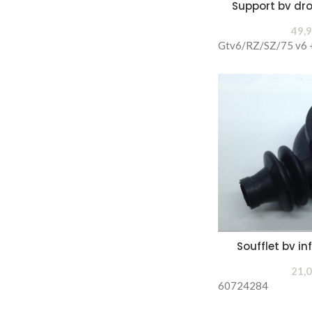
Support bv droi
49,
Gtv6/RZ/SZ/75 v6 + 
Soufflet bv in
21,
60724284