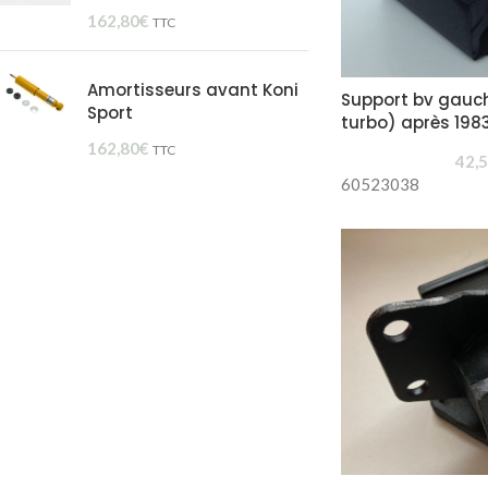
162,80
€
TTC
Amortisseurs avant Koni
Support bv gauche
Sport
turbo) après 198
162,80
€
TTC
42,
60523038