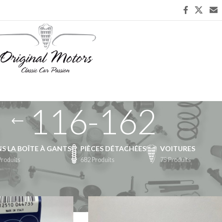
116-162
S LA BOÎTE À GANTS
PIÈCES DÉTACHÉES
VOITURES
Produits
682 Produits
75 Produits
chées
/
Transmission
/
Boite de vitesse
/
116-162
Afficher
9
24