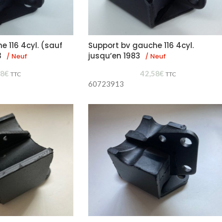
 116 4cyl. (sauf
Support bv gauche 116 4cyl.
3
jusqu’en 1983
/ Neuf
/ Neuf
58
€
42,58
€
TTC
TTC
60723913