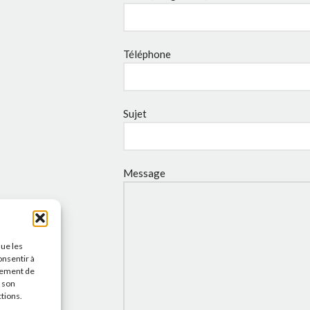
Téléphone
Sujet
Message
que les
onsentir à
tement de
r son
ctions.