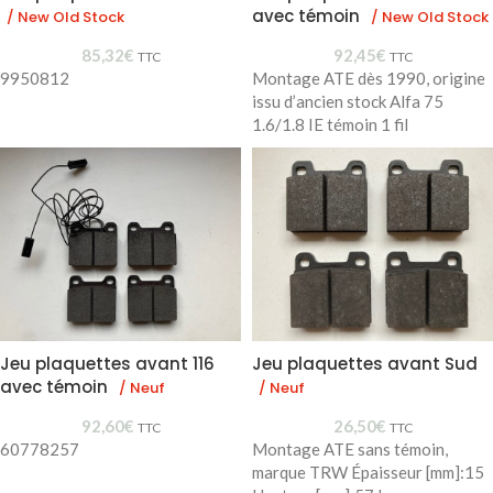
avec témoin
/ New Old Stock
/ New Old Stock
85,32
€
92,45
€
TTC
TTC
9950812
Montage ATE dès 1990, origine
issu d’ancien stock Alfa 75
1.6/1.8 IE témoin 1 fil
Jeu plaquettes avant 116
Jeu plaquettes avant Sud
avec témoin
/ Neuf
/ Neuf
92,60
€
26,50
€
TTC
TTC
60778257
Montage ATE sans témoin,
marque TRW Épaisseur [mm]:15