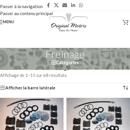
Passer à la navigation
Passer au contenu principal
MENU
Freinage
Catégories
Accueil
/
Pièces détachées
/
Freinage
Affichage de 1–15 sur 68 résultats
Afficher la barre latérale