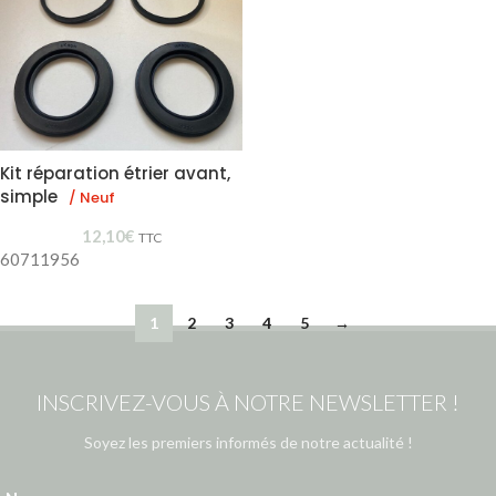
Kit réparation étrier avant,
simple
/ Neuf
12,10
€
TTC
60711956
1
2
3
4
5
→
INSCRIVEZ-VOUS À NOTRE NEWSLETTER !
Soyez les premiers informés de notre actualité !