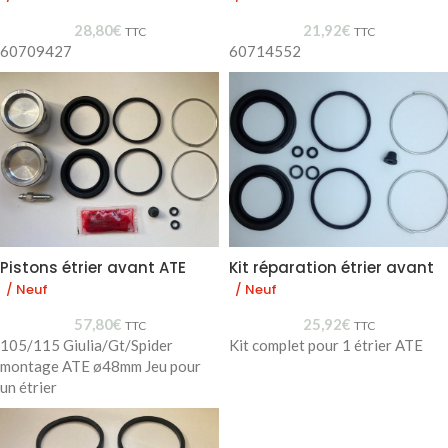
28,80
€
21,92
€
TTC
TTC
60709427
60714552
Pistons étrier avant ATE
Kit réparation étrier avant
/ Neuf
/ Neuf
57,80
€
25,92
€
TTC
TTC
105/115 Giulia/Gt/Spider
Kit complet pour 1 étrier ATE
montage ATE ø48mm Jeu pour
un étrier