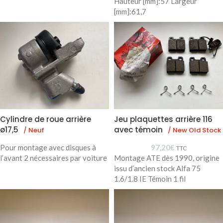
Hauteur [mm]:57 Largeur
[mm]:61,7
Cylindre de roue arrière
Jeu plaquettes arrière 116
ø17,5
avec témoin
/ Neuf
/ New Old Stock
Pour montage avec disques à
97,20
€
TTC
l’avant 2 nécessaires par voiture
Montage ATE dès 1990, origine
issu d’ancien stock Alfa 75
1.6/1.8 IE Témoin 1 fil