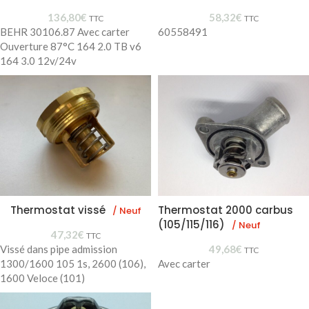
136,80
€
58,32
€
TTC
TTC
BEHR 30106.87 Avec carter
60558491
Ouverture 87°C 164 2.0 TB v6
164 3.0 12v/24v
Thermostat vissé
Thermostat 2000 carbus
/ Neuf
(105/115/116)
/ Neuf
47,32
€
TTC
Vissé dans pipe admission
49,68
€
TTC
1300/1600 105 1s, 2600 (106),
Avec carter
1600 Veloce (101)