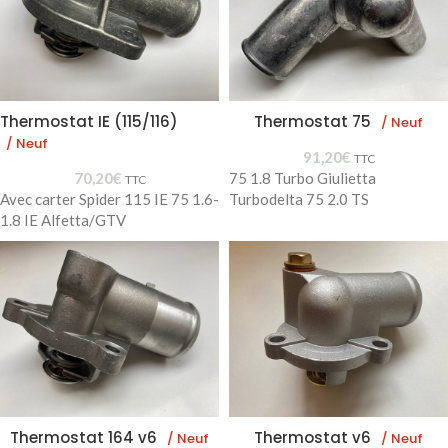
Thermostat IE (115/116)
Thermostat 75
/ Neuf
/ Neuf
91,20
€
TTC
70,20
€
75 1.8 Turbo Giulietta
TTC
Avec carter Spider 115 IE 75 1.6-
Turbodelta 75 2.0 TS
1.8 IE Alfetta/GTV
Thermostat 164 v6
Thermostat v6
/ Neuf
/ Neuf