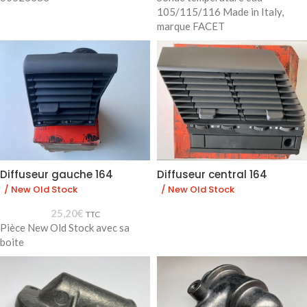
105/115/116 Made in Italy,
marque FACET
Diffuseur gauche 164
Diffuseur central 164
/ New Old Stock
/ New Old Stock
25,20
€
TTC
Pièce New Old Stock avec sa
boite