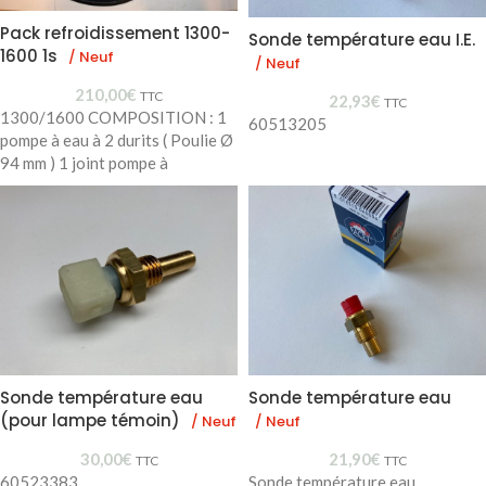
Pack refroidissement 1300-
Sonde température eau I.E.
1600 1s
/ Neuf
/ Neuf
210,00
€
TTC
22,93
€
TTC
1300/1600 COMPOSITION : 1
60513205
pompe à eau à 2 durits ( Poulie Ø
94 mm ) 1 joint pompe à
Sonde température eau
Sonde température eau
(pour lampe témoin)
/ Neuf
/ Neuf
30,00
€
21,90
€
TTC
TTC
60523383
Sonde température eau