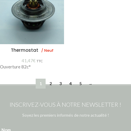
Thermostat
/ Neuf
41,47
€
TTC
Ouverture 82c°
1
2
3
4
5
→
INSCRIVEZ-VOUS À NOTRE NEWSLETTER !
Soyez les premiers informés de notre actualité !
Nom